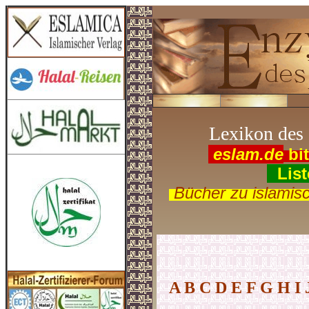
Lexikon des 
.
eslam.de
bit
(
List
.
Bücher zu islamis
A
B
C
D
E
F
G
H
I