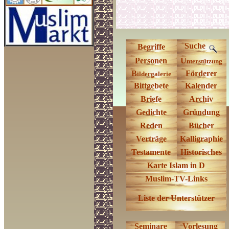
Suche
Begriffe
Personen
U
nterstützung
B
Förderer
ildergalerie
Bittgebete
Kalender
Briefe
Archiv
Gedichte
Gründung
Reden
Bücher
Verträge
Kalligraphie
Testamente
Historisches
Karte
Islam in D
Muslim-TV-Links
Liste der Unterstützer
Seminare
Vorlesung