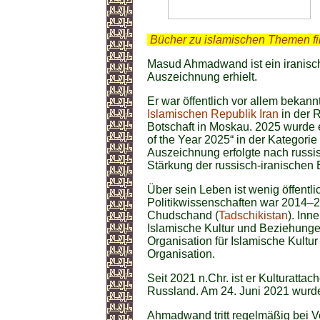
.
Bücher zu islamischen Themen f
Masud Ahmadwand ist ein iranisch
Auszeichnung erhielt.
Er war öffentlich vor allem bekannt
Islamischen Republik Iran
in der 
Botschaft in Moskau. 2025 wurde 
of the Year 2025“ in der Kategorie 
Auszeichnung erfolgte nach russis
Stärkung der russisch-iranischen
Über sein Leben ist wenig öffentli
Politikwissenschaften war 2014–20
Chudschand (
Tadschikistan
). Inn
Islamische Kultur und Beziehunge
Organisation für Islamische Kultu
Organisation.
Seit 2021 n.Chr. ist er Kulturattac
Russland. Am 24. Juni 2021 wurde 
Ahmadwand tritt regelmäßig bei Ve