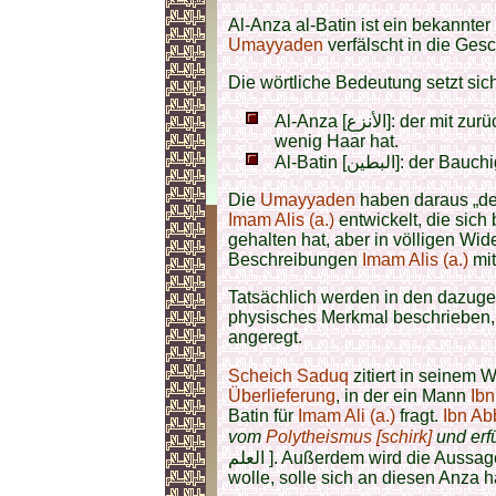
Al-Anza al-Batin ist ein bekannter
Umayyaden
verfälscht in die Ges
Die wörtliche Bedeutung setzt si
Al-Anza [الأنزع]: der mit zurückweichendem Haaransatz / der vorn am Kopf
wenig Haar hat.
Al-Batin [البطين]
Die
Umayyaden
haben daraus „der
Imam Alis (a.)
entwickelt, die sic
gehalten hat, aber in völligen Wi
Beschreibungen
Imam Alis (a.)
mit
Tatsächlich werden in den dazug
physisches Merkmal beschrieben, s
angeregt.
Scheich Saduq
Überlieferung
, in der ein Mann
Ib
Batin für
Imam Ali (a.)
fragt.
Ibn Ab
vom
Polytheismus [schirk]
und erfü
العلم ]. Außerdem wird die Auss
wolle, solle sich an diesen Anza h