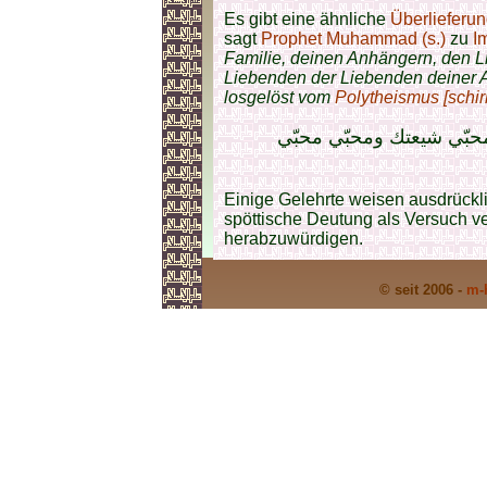
Es gibt eine ähnliche
Überlieferu
sagt
Prophet Muhammad (s.)
zu
I
Familie, deinen Anhängern, den 
Liebenden der Liebenden deiner A
losgelöst vom
Polytheismus [schir
محبّي شيعتك ومحبّي محبّي
Einige Gelehrte weisen ausdrücklic
spöttische Deutung als Versuch 
herabzuwürdigen.
© seit 2006 -
m-