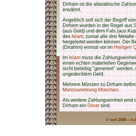
Dirham ist die altarabische Zahlu
erwähnt.
Angeblich soll sich der Begriff vo
Dirhem wurden in der Regel aus S
(aus Gold) und dem Fals (aus Kupf
des
Islam
, zumal alle drei Metalle
hergeleitet werden können. Der B
(Dirahim) einmal vor im
Heiligen 
Im
Islam
muss die Zahlungseinheit
einen echten materiellen Gegenwe
nicht beliebig "generiert" werden,
ungedecktem Geld.
Mehrere Münzen zu Dirham befind
Münzsammlung München
.
Als weitere Zahlungseinheit wird
Dirham ein
Dinar
sind.
© seit 2006 -
m-