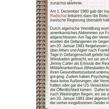
zunächst ablehnte.
Am 1. Dezember 1980 gab der ira
Radschai
bekannt, dass die Botsc
iranische Regierung überstellt hät
Durch algerische Vermittlung wurd
amerikanisches Abkommen zur Fre
abgeschlossen. Am Tag der Vere
wurden die Gefangenen im Gegen
am 20. Januar 1981 freigelassen 
über Athen und Algier nach Frankf
Tage in Gefangenschaft gelebt hat
Wiesbaden gebracht, wo sie am A
Jimmy Carter als Emissär der Re
Militärkrankenhaus (Wiesbaden Ai
ihren Gesundheitszustand untersu
gut ging. Zudem haben Psychologe
dass keine Äußerungen, die Verstä
hätten oder gar die US-Verwicklun
die Öffentlichkeit kamen. Daher 
nach Washington fliegen, wo sie a
am 20. Januar 1981 über algerisc
die vorher eingefrorenen Gelder in