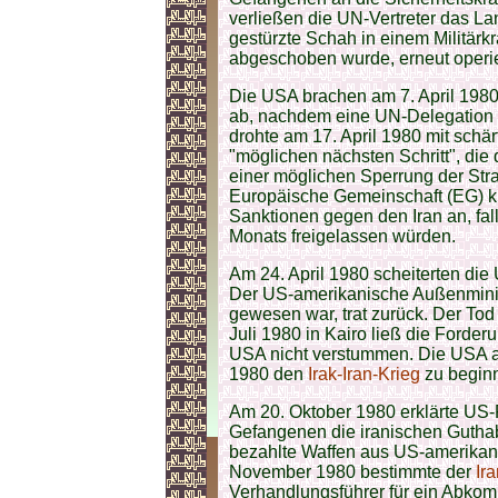
verließen die UN-Vertreter das L
gestürzte Schah in einem Militärk
abgeschoben wurde, erneut operie
Die USA brachen am 7. April 198
ab, nachdem eine UN-Delegation e
drohte am 17. April 1980 mit sch
"möglichen nächsten Schritt", die
einer möglichen Sperrung der Str
Europäische Gemeinschaft (EG) kü
Sanktionen gegen den Iran an, fal
Monats freigelassen würden.
Am 24. April 1980 scheiterten die U
Der US-amerikanische Außenminist
gewesen war, trat zurück. Der T
Juli 1980 in Kairo ließ die Forde
USA nicht verstummen. Die USA 
1980 den
Irak-Iran-Krieg
zu begin
Am 20. Oktober 1980 erklärte US-P
Gefangenen die iranischen Gutha
bezahlte Waffen aus US-amerikan
November 1980 bestimmte der
Ir
Verhandlungsführer für ein Abko