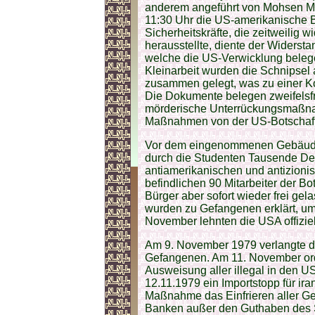
anderem angeführt von Mohsen M
11:30 Uhr die US-amerikanische B
Sicherheitskräfte, die zeitweilig w
herausstellte, diente der Widerst
welche die US-Verwicklung belege
Kleinarbeit wurden die Schnipsel
zusammen gelegt, was zu einer Ko
Die Dokumente belegen zweifelsfr
mörderische Unterrückungsmaßn
Maßnahmen von der US-Botschaft s
Vor dem eingenommenen Gebäude
durch die Studenten Tausende De
antiamerikanischen und antizioni
befindlichen 90 Mitarbeiter der Bo
Bürger aber sofort wieder frei g
wurden zu Gefangenen erklärt, um
November lehnten die USA offiziel
Am 9. November 1979 verlangte de
Gefangenen. Am 11. November ord
Ausweisung aller illegal in den U
12.11.1979 ein Importstopp für ira
Maßnahme das Einfrieren aller G
Banken außer den Guthaben des 