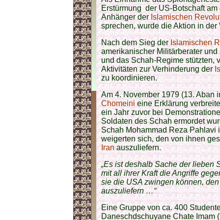
Erstürmung der US-Botschaft am 
Anhänger der
Islamischen Revolu
sprechen, wurde die Aktion in der
Nach dem Sieg der
Islamischen R
amerikanischer Militärberater und Z
und das Schah-Regime stützten, v
Aktivitäten zur Verhinderung der
I
zu koordinieren.
Am 4. November 1979 (13. Aban 
Chomeini
eine Erklärung verbreite
ein Jahr zuvor bei Demonstratione
Soldaten des Schah ermordet wurd
Schah Mohammad Reza Pahlavi in
weigerten sich, den von ihnen ges
Iran
auszuliefern.
„Es ist deshalb Sache der lieben 
mit all ihrer Kraft die Angriffe ge
sie die USA zwingen können, den
auszuliefern …“
Eine Gruppe von ca. 400 Student
Daneschdschuyane Chate Imam ("S