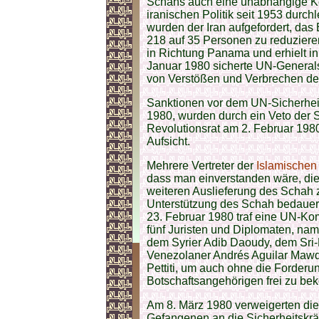
Schahs auch eine unabhängige Ko
iranischen Politik seit 1953 durc
wurden der Iran aufgefordert, das
218 auf 35 Personen zu reduziere
in Richtung Panama und erhielt in
Januar 1980 sicherte UN-General
von Verstößen und Verbrechen d
Sanktionen vor dem UN-Sicherheit
1980, wurden durch ein Veto der S
Revolutionsrat am 2. Februar 198
Aufsicht.
Mehrere Vertreter der
Islamischen
dass man einverstanden wäre, die
weiteren Auslieferung des Schah 
Unterstützung des Schah bedauer
23. Februar 1980 traf eine UN-Ko
fünf Juristen und Diplomaten, na
dem Syrier Adib Daoudy, dem Sri
Venezolaner Andrés Aguilar Maw
Pettiti, um auch ohne die Forder
Botschaftsangehörigen frei zu b
Am 8. März 1980 verweigerten die
Gefangenen an die Sicherheitskräf