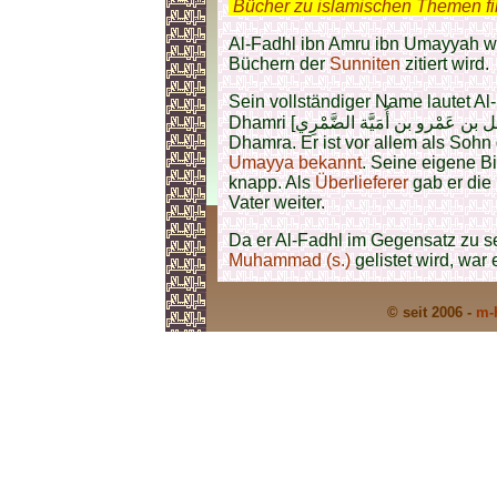
.
Bücher zu islamischen Themen f
Al-Fadhl ibn Amru ibn Umayyah w
Büchern der
Sunniten
zitiert wird.
Sein vollständiger Name lautet Al
Dhamri [الفَضْل بن عَمْرو بن أُمَيَّة الضَّمْرِي]. Er gehörte zum Stamm der Banu
Dhamra. Er ist vor allem als Soh
Umayya bekannt
. Seine eigene Bi
knapp. Als
Überlieferer
gab er die
Vater weiter.
Da er Al-Fadhl im Gegensatz zu s
Muhammad (s.)
gelistet wird, war 
© seit 2006 -
m-