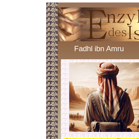
Fadhl ibn Amru