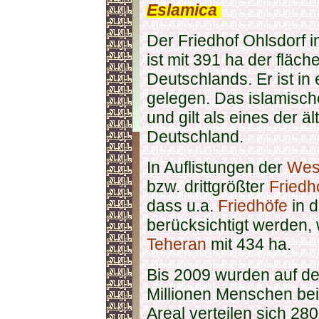
Eslamica
.
Der Friedhof Ohlsdorf 
ist mit 391 ha der flä
Deutschlands. Er ist i
gelegen. Das islamische
und gilt als eines der 
Deutschland.
In Auflistungen der
West
bzw. drittgrößter
Friedh
dass u.a.
Friedhöfe
in d
berücksichtigt werden,
Teheran
mit 434 ha.
Bis 2009 wurden auf de
Millionen Menschen be
Areal verteilen sich 28