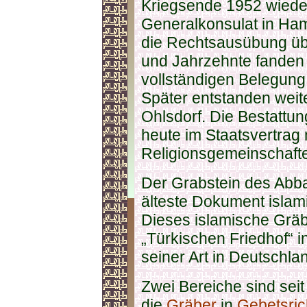
Kriegsende 1952 wieder
Generalkonsulat in Ham
die Rechtsausübung übe
und Jahrzehnte fanden 
vollständigen Belegung 
Später entstanden weite
Ohlsdorf. Die Bestattun
heute im Staatsvertrag 
Religionsgemeinschafte
Der Grabstein des Abba
älteste Dokument islam
Dieses islamische Gräb
„Türkischen Friedhof“ i
seiner Art in Deutschla
Zwei Bereiche sind seit
die
Gräber
in
Gebetsric