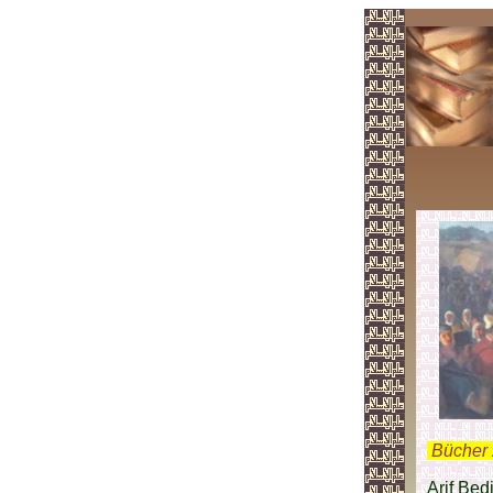
.
Bücher 
Arif Bed