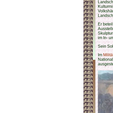
Landscha
Kulturmi
Volkshä
Landsch
Er betei
Ausstell
Skulptur
im In- u
Sein So
Im
Milit
National
ausgeste