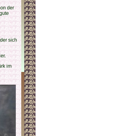
ion der
gute
der sich
er.
ürk im