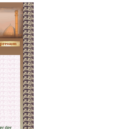
pressum
er der