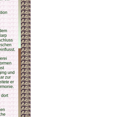
tion
 dem
Harp
schluss
kischen
nflusst.
erei
 Formen
hst
ging und
ar zur
itete er
armonie.
 dort
hen
che