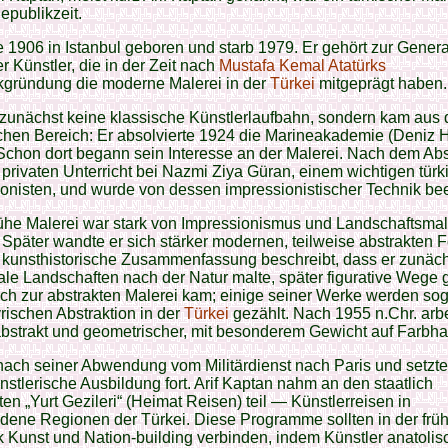
epublikzeit.
 1906 in Istanbul geboren und starb 1979. Er gehört zur Genera
er Künstler, die in der Zeit nach
Mustafa Kemal Atatürks
kgründung die moderne Malerei in der
Türkei
mitgeprägt haben.
 zunächst keine klassische Künstlerlaufbahn, sondern kam aus
schen Bereich: Er absolvierte 1924 die Marineakademie (Deniz 
Schon dort begann sein Interesse an der Malerei. Nach dem Ab
privaten Unterricht bei Nazmi Ziya Güran, einem wichtigen tür
onisten, und wurde von dessen impressionistischer Technik beei
ühe Malerei war stark von Impressionismus und Landschaftsmal
 Später wandte er sich stärker modernen, teilweise abstrakten
 kunsthistorische Zusammenfassung beschreibt, dass er zunäc
le Landschaften nach der Natur malte, später figurative Wege 
ich zur abstrakten Malerei kam; einige seiner Werke werden sog
yrischen Abstraktion in der
Türkei
gezählt. Nach 1955 n.Chr. arbe
abstrakt und geometrischer, mit besonderem Gewicht auf Farbh
nach seiner Abwendung vom Militärdienst nach Paris und setzte
nstlerische Ausbildung fort. Arif Kaptan nahm an den staatlich
ten „Yurt Gezileri“ (Heimat Reisen) teil — Künstlerreisen in
dene Regionen der Türkei. Diese Programme sollten in der frü
 Kunst und Nation-building verbinden, indem Künstler anatolis