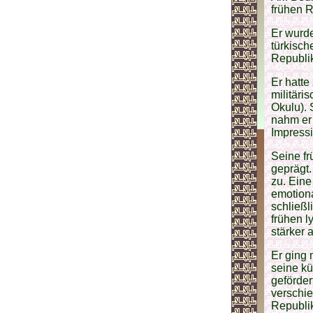
frühen R
Er wurde
türkisch
Republi
Er hatte
militäri
Okulu). 
nahm er 
Impressi
Seine fr
geprägt.
zu. Eine
emotiona
schließl
frühen l
stärker 
Er ging 
seine kü
geförder
verschie
Republik