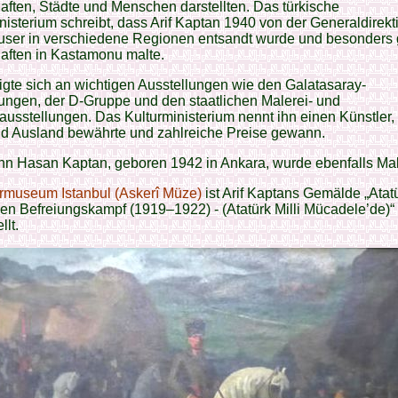
ften, Städte und Menschen darstellten. Das türkische
nisterium schreibt, dass Arif Kaptan 1940 von der Generaldirekt
user in verschiedene Regionen entsandt wurde und besonders 
aften in Kastamonu malte.
ligte sich an wichtigen Ausstellungen wie den Galatasaray-
ungen, der D-Gruppe und den staatlichen Malerei- und
ausstellungen. Das Kulturministerium nennt ihn einen Künstler, 
nd Ausland bewährte und zahlreiche Preise gewann.
hn Hasan Kaptan, geboren 1942 in Ankara, wurde ebenfalls Mal
ärmuseum Istanbul (Askerî Müze)
ist Arif Kaptans Gemälde „Atat
en Befreiungskampf (1919–1922) - (Atatürk Milli Mücadele’de)“
llt.