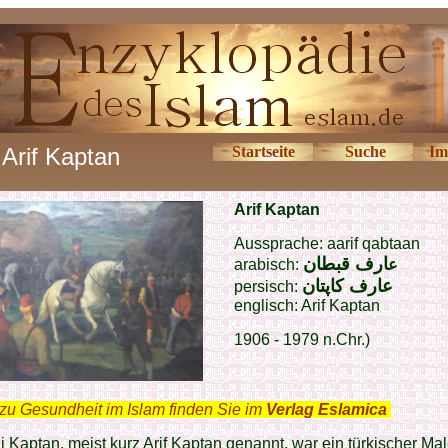
Arif Kaptan
Startseite
Suche
Im
Arif Kaptan
Aussprache: aarif qabtaan
ارف قبطان
arabisch:
ع
عارف کاپتان
persisch:
englisch: Arif Kaptan
1906 - 1979 n.Chr.)
zu Gesundheit im Islam finden Sie im
Verlag Eslamica
.
ii Kaptan, meist kurz Arif Kaptan genannt, war ein türkischer Mal