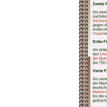
Zweite F
Als zwei
nachde
Aschura
gegen d
endet m
Yusuf
im
Dritte F
Als drit
den
Uma
ibn Mu
die 750 
Vierte F
Als vier
der Mac
bezeich
Mamun
bis die 
gebrach