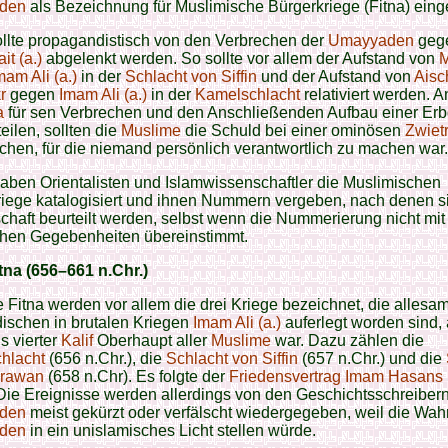
den
als Bezeichnung für Muslimische Bürgerkriege (Fitna) einge
llte propagandistisch von den Verbrechen der
Umayyaden
gege
it (a.)
abgelenkt werden. So sollte vor allem der Aufstand von
mam Ali (a.)
in der
Schlacht von Siffin
und der Aufstand von
Aisc
r
gegen
Imam Ali (a.)
in der
Kamelschlacht
relativiert werden. A
a
für sen Verbrechen und den Anschließenden Aufbau einer Erb
teilen, sollten die
Muslime
die Schuld bei einer ominösen
Zwiet
chen, für die niemand persönlich verantwortlich zu machen war.
aben Orientalisten und Islamwissenschaftler die Muslimischen
iege katalogisiert und ihnen Nummern vergeben, nach denen si
haft beurteilt werden, selbst wenn die Nummerierung nicht mit
schen Gegebenheiten übereinstimmt.
tna (656–661 n.Chr.)
e Fitna werden vor allem die drei Kriege bezeichnet, die allesa
ischen in brutalen Kriegen
Imam Ali (a.)
auferlegt worden sind, 
ls vierter
Kalif
Oberhaupt aller
Muslime
war. Dazu zählen die
hlacht
(656 n.Chr.), die
Schlacht von Siffin
(657 n.Chr.) und die
hrawan
(658 n.Chr). Es folgte der
Friedensvertrag Imam Hasans (
 Die Ereignisse werden allerdings von den Geschichtsschreibern
den
meist gekürzt oder verfälscht wiedergegeben, weil die Wahr
den
in ein unislamisches Licht stellen würde.