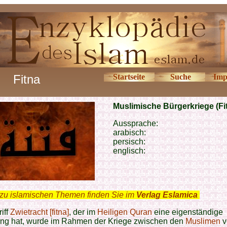
Fitna
Startseite
Suche
Imp
Muslimische Bürgerkriege (Fi
Aussprache:
arabisch:
persisch:
englisch:
zu islamischen Themen finden Sie im
Verlag Eslamica
.
iff
Zwietracht [fitna]
, der im
Heiligen Quran
eine eigenständige
ng hat, wurde im Rahmen der Kriege zwischen den
Muslimen
v