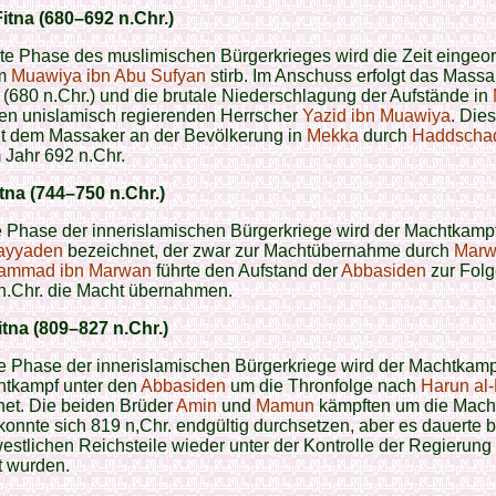
itna (680–692 n.Chr.)
te Phase des muslimischen Bürgerkrieges wird die Zeit eingeor
m
Muawiya ibn Abu Sufyan
stirb. Im Anschuss erfolgt das Mass
(680 n.Chr.) und die brutale Niederschlagung der Aufstände in
en unislamisch regierenden Herrscher
Yazid ibn Muawiya
. Die
it dem Massaker an der Bevölkerung in
Mekka
durch
Haddschad
 Jahr 692 n.Chr.
itna (744–750 n.Chr.)
te Phase der innerislamischen Bürgerkriege wird der Machtkampf
yyaden
bezeichnet, der zwar zur Machtübernahme durch
Marwa
hammad ibn Marwan
führte den Aufstand der
Abbasiden
zur Folg
n.Chr. die Macht übernahmen.
itna (809–827 n.Chr.)
te Phase der innerislamischen Bürgerkriege wird der Machtkamp
htkampf unter den
Abbasiden
um die Thronfolge nach
Harun al
net. Die beiden Brüder
Amin
und
Mamun
kämpften um die Mach
konnte sich 819 n,Chr. endgültig durchsetzen, aber es dauerte b
westlichen Reichsteile wieder unter der Kontrolle der Regierung
t wurden.