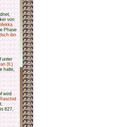
dnet,
aker von
Mekka
se Phase
sch ibn
 unter
n (II.)
e hatte,
f wird
-Raschid
t.
is 827,