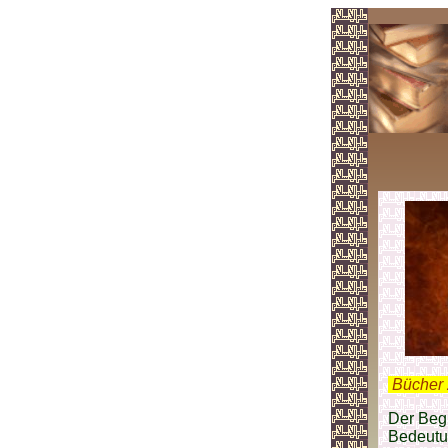
.
Bücher 
Der Begr
Bedeutu