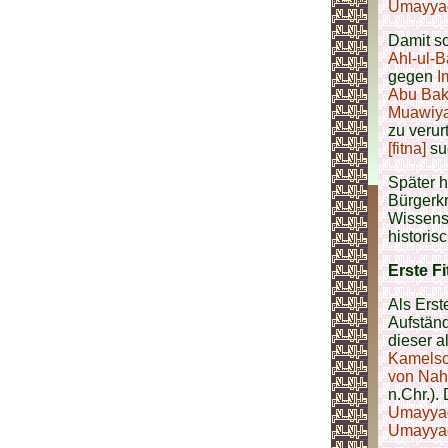
Umayya
Damit so
Ahl-ul-Ba
gegen
I
Abu Bak
Muawiy
zu verur
[fitna]
su
Später h
Bürgerkr
Wissensc
histori
Erste Fi
Als Erst
Aufständ
dieser a
Kamelsc
von Na
n.Chr.).
Umayya
Umayya