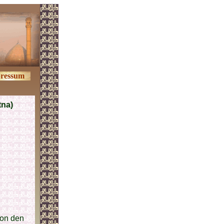
ressum
tna)
on den