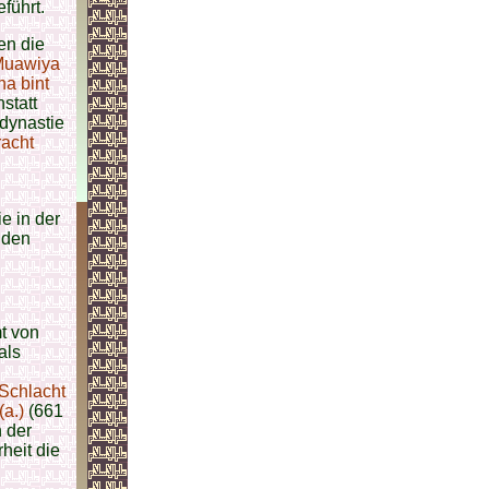
führt.
n die
Muawiya
ha bint
nstatt
dynastie
racht
e in der
 den
mt von
als
Schlacht
a.)
(661
 der
heit die