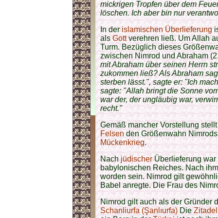
mickrigen Tropfen über dem Feue
löschen. Ich aber bin nur verantwor
In der
islamischen
Überlieferung
i
als
Gott
verehren ließ. Um Allah a
Turm. Bezüglich dieses Größenwa
zwischen Nimrod und Abraham (2
mit Abraham über seinen Herrn stri
zukommen ließ? Als Abraham sagte
sterben lässt.", sagte er: "Ich ma
sagte: "Allah bringt die Sonne vo
war der, der ungläubig war, verwirr
recht."
Gemäß mancher Vorstellung stellt
Felsen
den Größenwahn Nimrods d
Mückenkrieg
.
Nach
jüdischer
Überlieferung war
babylonischen Reiches. Nach ihm 
worden sein. Nimrod gilt gewöhnli
Babel anregte. Die Frau des Nim
Nimrod gilt auch als der Gründer 
Schanliurfa (Şanlıurfa)
Die
Zitadel