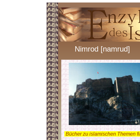
Nimrod [namrud]
.
Bücher zu islamischen Themen f