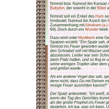
Nimrod bzw. Namrud ibn Kanaan w
Babylon
, der sowohl in der
Bibel
a
Nimrod soll ein Enkel des
Ham
se
hindeutet: Namrud ibn Kusch ibn
Zusammenhang mit
Abraham (a.)
69). Doch durch ein
Wunder
blieb
Dazu wird unter
Mystikern
eine Ge
Spatzen erzählt:
"Ein Spatz sah, 
Nimrod ins Feuer geworfen wurde u
den Schnabel voll mit Wasser und 
abzulassen. Leider war sein Schna
darin Platz hatten, und so flog er
seine wenigen Tropfen über dem 
und größer wurde.
Als ein anderer Vogel das sah, sp
denn nicht, dass Du mit Deinen m
riesige Feuer ausrichten kannst?"
Der Spatz antwortete: "Ich weiß, 
wenn der Tag des Gerichtes kommt
als der große Prophet ins Feuer g
dastehen. Ich tue, was ich kann.