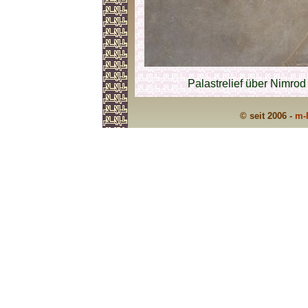
Palastrelief über Nimrod
© seit 2006 -
m-