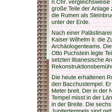
n.Chr. vergleichsweise
große Teile der Anlage 
die Ruinen als Steinbr
unter der Erde.
Nach einer Palästinare
Kaiser Wilhelm II. die
Archäologenteams. Die
Otto Puchstein legte Tei
setzten libanesische A
Rekonstruktionsbemühu
Die heute erhaltenen R
den Bacchustempel. Er 
Meter breit. Der in der
Tempel misst in der Lä
in der Breite. Die sec
Jupitertempels sind ne