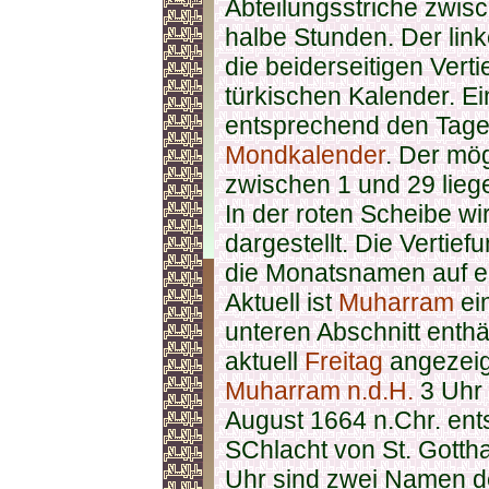
Abteilungsstriche zwis
halbe Stunden. Der lin
die beiderseitigen Vert
türkischen Kalender. Ein
entsprechend den Tag
Mondkalender
. Der mög
zwischen 1 und 29 liege
In der roten Scheibe w
dargestellt. Die Vertief
die Monatsnamen auf ei
Aktuell ist
Muharram
ei
unteren Abschnitt ent
aktuell
Freitag
angezeigt
Muharram
n.d.H.
3 Uhr 
August 1664 n.Chr. ents
SChlacht von St. Gottha
Uhr sind zwei Namen de