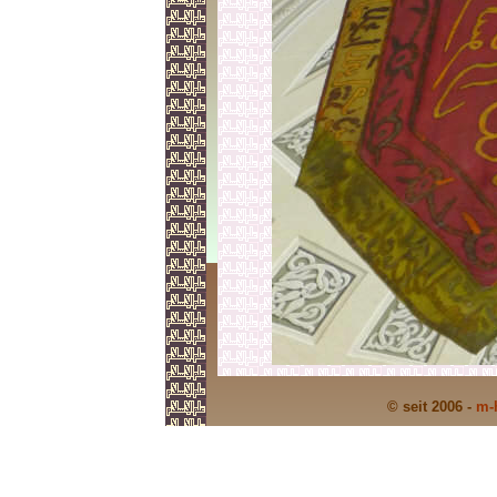
© seit 2006 -
m-