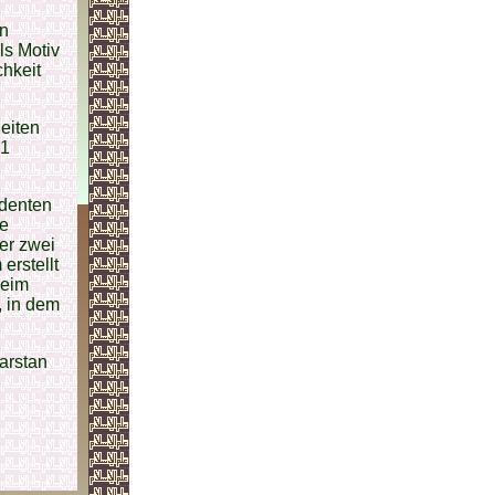
en
ls Motiv
chkeit
Seiten
21
ndenten
te
ber zwei
erstellt
heim
, in dem
arstan