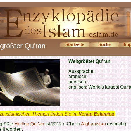
größter Qu'ran
Startseite
Suche
Imp
Weltgrößter Qu'ran
Aussprache:
arabisch:
persisch:
englisch:
World's largest Qur'
zu islamischen Themen finden Sie im
Verlag Eslamica
.
tgrößte
Heilige Qur'an
ist 2012 n.Chr. in
Afghanistan
erstmalig
llt worden.