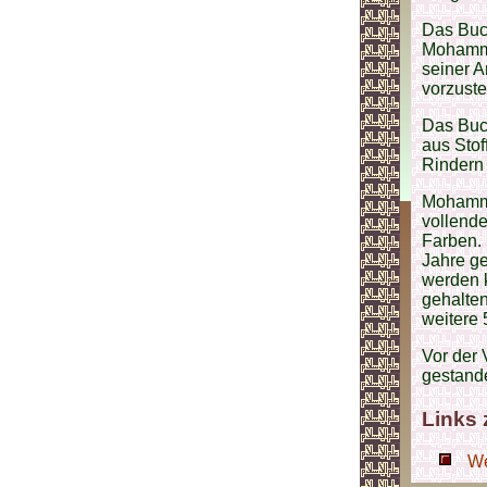
Das Buch
Mohammad
seiner A
vorzuste
Das Buch
aus Stof
Rindern e
Mohamma
vollende
Farben. 
Jahre ge
werden 
gehalten
weitere
Vor der 
gestand
Links
We