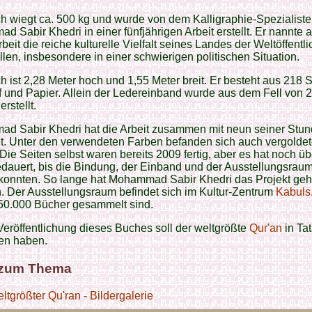
 wiegt ca. 500 kg und wurde von dem Kalligraphie-Spezialist
 Sabir Khedri in einer fünfjährigen Arbeit erstellt. Er nannte a
rbeit die reiche kulturelle Vielfalt seines Landes der Weltöffentli
llen, insbesondere in einer schwierigen politischen Situation.
 ist 2,28 Meter hoch und 1,55 Meter breit. Er besteht aus 218 
f und Papier. Allein der Ledereinband wurde aus dem Fell von 
rstellt.
d Sabir Khedri hat die Arbeit zusammen mit neun seiner Stu
t. Unter den verwendeten Farben befanden sich auch vergolde
Die Seiten selbst waren bereits 2009 fertig, aber es hat noch ü
dauert, bis die Bindung, der Einband und der Ausstellungsraum 
konnten. So lange hat Mohammad Sabir Khedri das Projekt ge
. Der Ausstellungsraum befindet sich im Kultur-Zentrum
Kabuls
 50.000 Bücher gesammelt sind.
Veröffentlichung dieses Buches soll der weltgrößte
Qur'an
in Tat
en haben.
 zum Thema
ltgrößter Qu'ran - Bildergalerie