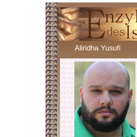
Aliridha Yusufi