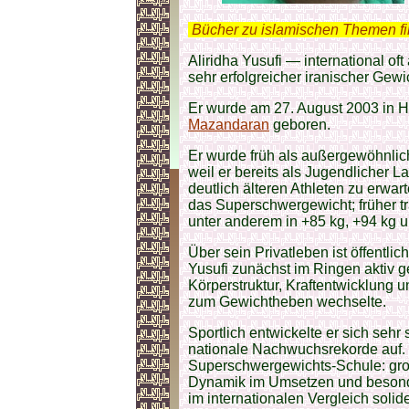
.
Bücher zu islamischen Themen f
Aliridha Yusufi — international of
sehr erfolgreicher iranischer Ge
Er wurde am 27. August 2003 in H
Mazandaran
geboren.
Er wurde früh als außergewöhnl
weil er bereits als Jugendlicher L
deutlich älteren Athleten zu erwar
das Superschwergewicht; früher tr
unter anderem in +85 kg, +94 kg u
Über sein Privatleben ist öffentlic
Yusufi zunächst im Ringen aktiv 
Körperstruktur, Kraftentwicklung
zum Gewichtheben wechselte.
Sportlich entwickelte er sich sehr 
nationale Nachwuchsrekorde auf. S
Superschwergewichts-Schule: groß
Dynamik im Umsetzen und besond
im internationalen Vergleich solide