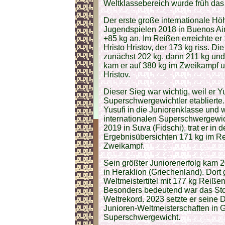
Weltklassebereich wurde früh das
Der erste große internationale H
Jugendspielen 2018 in Buenos Air
+85 kg an. Im Reißen erreichte er
Hristo Hristov, der 173 kg riss. D
zunächst 202 kg, dann 211 kg und
kam er auf 380 kg im Zweikampf u
Hristov.
Dieser Sieg war wichtig, weil er 
Superschwergewichtler etabliert
Yusufi in die Juniorenklasse und w
internationalen Superschwergewic
2019 in Suva (Fidschi), trat er in
Ergebnisübersichten 171 kg im Re
Zweikampf.
Sein größter Juniorenerfolg kam
in Heraklion (Griechenland). Dort
Weltmeistertitel mit 177 kg Reiß
Besonders bedeutend war das Sto
Weltrekord. 2023 setzte er seine 
Junioren-Weltmeisterschaften in 
Superschwergewicht.