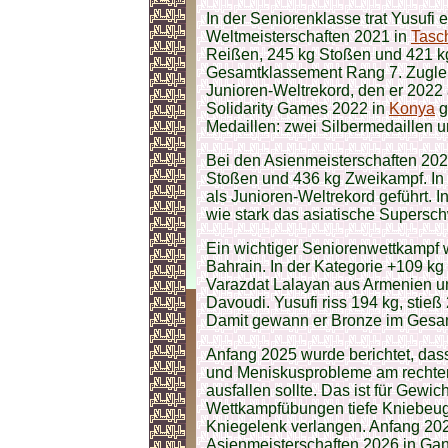
In der Seniorenklasse trat Yusufi e
Weltmeisterschaften 2021 in
Tasc
Reißen, 245 kg Stoßen und 421 kg
Gesamtklassement Rang 7. Zugleic
Junioren-Weltrekord, den er 2022 
Solidarity Games 2022 in
Konya
g
Medaillen: zwei Silbermedaillen u
Bei den Asienmeisterschaften 2023
Stoßen und 436 kg Zweikampf. In 
als Junioren-Weltrekord geführt. I
wie stark das asiatische Supersch
Ein wichtiger Seniorenwettkampf 
Bahrain. In der Kategorie +109 kg 
Varazdat Lalayan aus Armenien un
Davoudi. Yusufi riss 194 kg, stie
Damit gewann er Bronze im Gesa
Anfang 2025 wurde berichtet, das
und Meniskusprobleme am rechten
ausfallen sollte. Das ist für Gewic
Wettkampfübungen tiefe Kniebeug
Kniegelenk verlangen. Anfang 2026
Asienmeisterschaften 2026 in Gandh