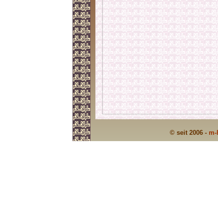
© seit 2006 -
m-