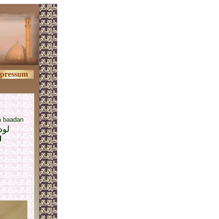
pressum
n baadan
لود
ل