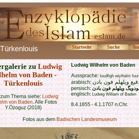
Türkenlouis
Startseite
Suche
Im
ergalerie zu
Ludwig
Ludwig Wilhelm von Baden
lhelm von Baden -
Aussprache:
luudfigh wiylhalm fuu
فيغ ويلهلم فون بادن
Türkenlouis
arabisch:
persisch:
ودویگ ویلهلم فون بادن
englisch:
Ludwig William of Baden
 zum Thema siehe:
Ludwig
elm von Baden
. Alle Fotos
8.4.1655 - 4.1.1707 n.Chr.
Y.Özoguz (2018)
Fotos aus dem
Badischen Landesmuseum