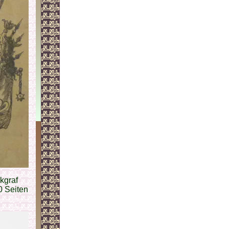
kgraf
0 Seiten
n