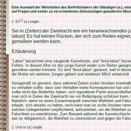
Eine Auswahl der Weisheiten des Befehlshabers der Gläubigen (a.), eins
auf Fragen und seiner zu verschiedenen Zielsetzungen geäußerten Max
[1]
1. Er
(a.) sagte:
Sei in (Zeiten) der Zwietracht wie ein heranwachsendes j
labun]: Es hat keinen Rücken, der sich zum Reiten eignet
gemolken werden kann.
Erläuterung
“Labun“ bezeichnet eine säugende Kamelstute, und “ibnul-labun“ bezeic
Fohlen. In diesem Alter ist das junge Kamel weder zum Reiten geeignet
gemolken werden könnten. Es wird “ibnul-labun“ genannt, weil in diese
die Mutter ein weiteres Junges gebiert und wiederum Milch entwickelt.
Sinngemäß ist gemeint, dass während Zeiten ziviler Unruhen innerhal
so verhalten sollte, dass sein Verhalten keine Konsequenzen hat und i
sollte nicht das Bedürfnis haben, sich irgendeiner Partei anzuschließ
man sich in Zeiten der Zwietracht nur vor Belästigung schützen kann,
Natürlich, wenn es einen Zusammenprall zwischen Wahrheit und Falschh
erlaubt, sich abseits zu halten, noch kann man es zivile Unruhen nenn
solchen Gelegenheiten verpflichtend, aufzustehen, um die Wahrheit zu
Falschheit zu unterdrücken. Zum Beispiel während der Kamelschlacht 
war es obligatorisch, die Wahrheit zu unterstützen und gegen die Fals
2. Und er (a.) sagte: