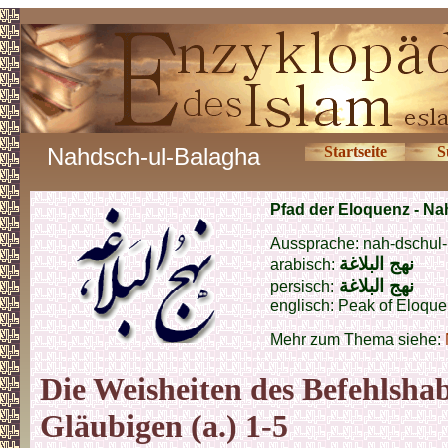
Nahdsch-ul-Balagha
Startseite
S
Pfad der Eloquenz - Na
Aussprache: nah-dschul
نهج البلا
غ
ة
arabisch:
نهج البلاغ
ة
persisch:
englisch: Peak of Eloqu
Mehr zum Thema siehe:
Die Weisheiten des Befehlshab
Gläubigen (a.) 1-5