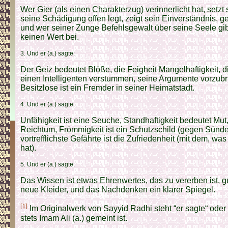
Wer Gier (als einen Charakterzug) verinnerlicht hat, setzt 
seine Schädigung offen legt, zeigt sein Einverständnis, 
und wer seiner Zunge Befehlsgewalt über seine Seele gibt,
keinen Wert bei.
3. Und er (a.) sagte:
Der Geiz bedeutet Blöße, die Feigheit Mangelhaftigkeit, di
einen Intelligenten verstummen, seine Argumente vorzubr
Besitzlose ist ein Fremder in seiner Heimatstadt.
4. Und er (a.) sagte:
Unfähigkeit ist eine Seuche, Standhaftigkeit bedeutet Mut
Reichtum, Frömmigkeit ist ein Schutzschild (gegen Sünde
vortrefflichste Gefährte ist die Zufriedenheit (mit dem, was
hat).
5. Und er (a.) sagte:
Das Wissen ist etwas Ehrenwertes, das zu vererben ist, 
neue Kleider, und das Nachdenken ein klarer Spiegel.
[1]
Im Originalwerk von Sayyid Radhi steht “er sagte“ oder 
stets Imam Ali (a.) gemeint ist.