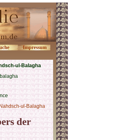
uche
Impressum
hdsch-ul-Balagha
-balagha
ence
Nahdsch-ul-Balagha
ers der