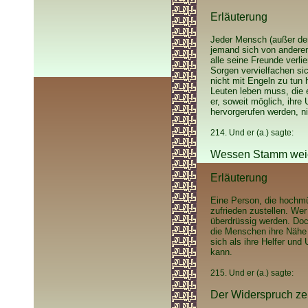
Erläuterung
Jeder Mensch (außer de
jemand sich von anderen
alle seine Freunde verli
Sorgen vervielfachen sic
nicht mit Engeln zu tun
Leuten leben muss, die 
er, soweit möglich, ihre
hervorgerufen werden, ni
214. Und er (a.) sagte:
Wessen Stamm weich
Erläuterung
Eine Person, die hochmü
zufrieden zustellen. Wer
überdrüssig werden. Doc
die Menschen ihre Nähe 
sich als ihre Helfer und
kann.
215. Und er (a.) sagte:
Der Widerspruch zers