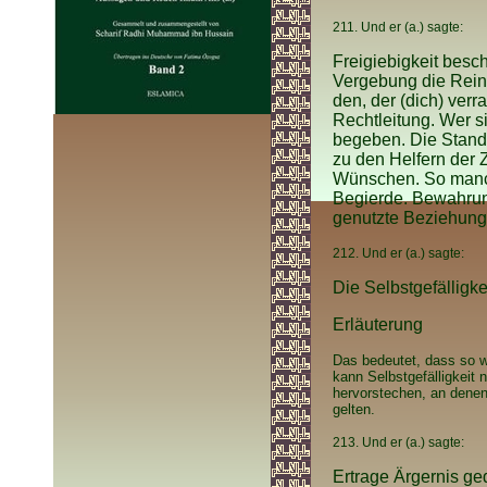
211. Und er (a.) sagte:
Freigiebigkeit besch
Vergebung die Reini
den, der (dich) verr
Rechtleitung. Wer si
begeben. Die Standh
zu den Helfern der 
Wünschen. So manch
Begierde. Bewahrung
genutzte Beziehung
212. Und er (a.) sagte:
Die Selbstgefälligk
Erläuterung
Das bedeutet, dass so w
kann Selbstgefälligkeit 
hervorstechen, an denen
gelten.
213. Und er (a.) sagte:
Ertrage Ärgernis ged