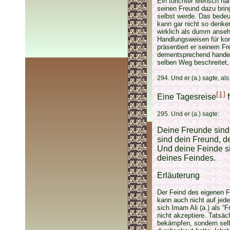
Ein törichter Mensch hä
seinen Freund dazu brin
selbst werde. Das bedeut
kann gar nicht so denken
wirklich als dumm anseh
Handlungsweisen für kor
präsentiert er seinem F
dementsprechend handelt
selben Weg beschreitet,
294. Und er (a.) sagte, 
[1]
Eine Tagesreise
f
295. Und er (a.) sagte:
Deine Freunde sind 
sind dein Freund, d
Und deine Feinde s
deines Feindes.
Erläuterung
Der Feind des eigenen F
kann auch nicht auf jed
sich Imam Ali (a.) als “
nicht akzeptiere. Tatsäc
bekämpfen, sondern selbs