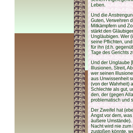
Leben.
Und die Anstrengung
Guten, Verwehren de
Mitkämpfern und Zo
stärkt den Gläubige
Ungläubigen. Wer (i
seine Pflichten, und
für ihn (d.h. gegenü
Tage des Gerichts zu
Und der Unglaube [k
Illusionen, Streit, 
wer seinen Illusione
aus Unwissenheit suc
(von der Wahrheit) 
Schlechte als gut, u
den, der (gegen All
problematisch und 
Der Zweifel hat (ebe
Angst vor dem, was 
äußere Umstände). 
Nacht wird nie zum 
zustoßen könnte, we