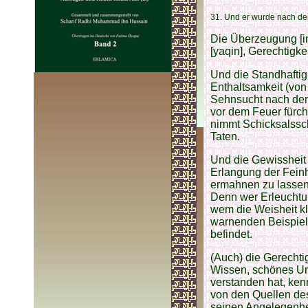
31. Und er wurde nach der
Die Überzeugung [ima
[yaqin], Gerechtigke
Und die Standhaftig
Enthaltsamkeit (von
Sehnsucht nach dem 
vor dem Feuer fürcht
nimmt Schicksalsschl
Taten.
Und die Gewissheit [
Erlangung der Feinh
ermahnen zu lassen
Denn wer Erleuchtung
wem die Weisheit kl
warnenden Beispiele
befindet.
(Auch) die Gerechtig
Wissen, schönes Ur
verstanden hat, kenn
von den Quellen des 
seinen Angelegenhe