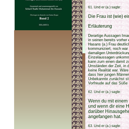
61. Und er (a.) sagte:
Die Frau ist (wie) e
Erläuterung
Derartige Aussagen Ima
in seinen bereits vorhe
Hasans (a.) Frau deutlic
kommuniziert, noch war e
damaligen Unterdrückung
Einzelaussagen unkomme
kann zum einen damit zu
Umständen der Zeit, in d
keine Realität war. Wä
dass hier jungen Männe
Unbekannte zunächst stet
Vorfreude auf das Süße 
62. Und er (a.) sagte:
Wenn du mit einem G
und wenn dir eine H
darüber Hinausgehen
angefangen hat.
63. Und er (a.) sagte: