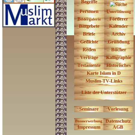
Begriffe
Personen
U
nterstützung
B
Förderer
ildergalerie
Bittgebete
Kalender
Briefe
Archiv
Gedichte
Gründung
Reden
Bücher
Verträge
Kalligraphie
Testamente
Historisches
Karte
Islam in D
Muslim-TV-Links
Liste der Unterstützer
Seminare
Vorlesung
Datenschutz
Bannerwerbung
Impressum
AGB