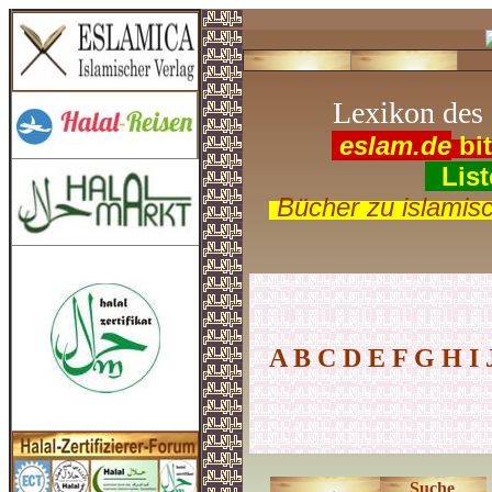
Lexikon des 
.
eslam.de
bit
(
List
.
Bücher zu islamis
A
B
C
D
E
F
G
H
I
Suche