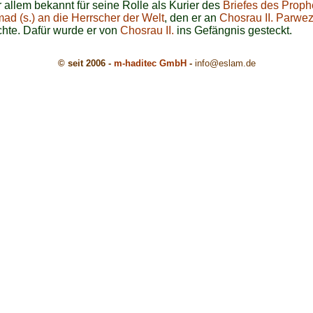
or allem bekannt für seine Rolle als Kurier des
Briefes des Proph
d (s.) an die Herrscher der Welt
, den er an
Chosrau II. Parwe
hte. Dafür wurde er von
Chosrau II.
ins Gefängnis gesteckt.
© seit 2006 -
m-haditec GmbH
-
info
@eslam.de