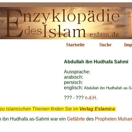
d ibn Hudhafa
Startseite
Suche
Imp
Abdullah ibn Hudhafa Sahmi
Aussprache:
arabisch:
persisch:
englisch:
Abdullah ibn Hudhafah as-
??? - ???
n.d.H.
zu islamischen Themen finden Sie im
Verlag Eslamica
.
h ibn Hudhafa as-Sahmi war ein
Gefährte
des
Propheten Muha