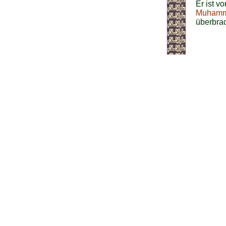
Er ist v
Muhamma
überbrac