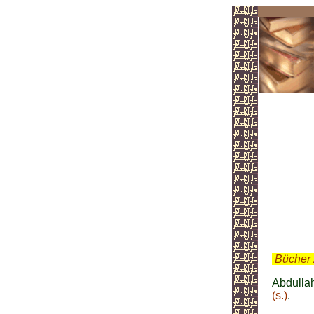
Ahma
.
Bücher 
Abdulla
(s.)
.