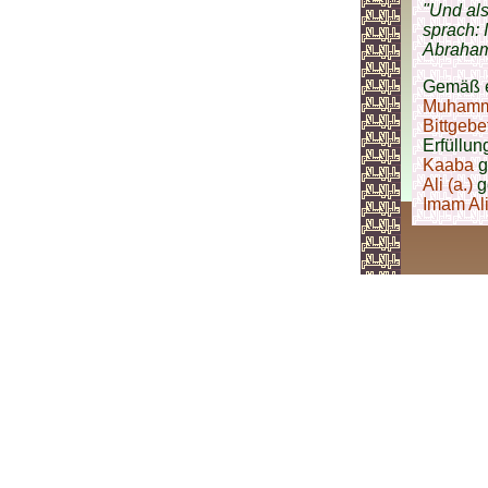
"Und als
sprach: 
Abraham:
Gemäß e
Muhamma
Bittgebe
Erfüllun
Kaaba
g
Ali (a.)
g
Imam Ali