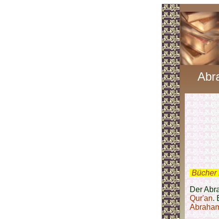
Abr
.
Bücher 
Der Abr
Qur'an
. 
Abraham