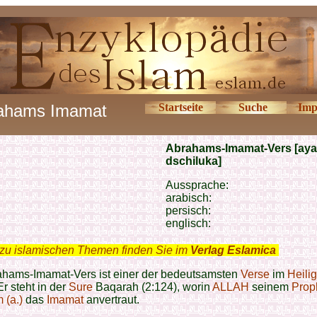
ahams Imamat
Startseite
Suche
Imp
Abrahams-Imamat-Vers [ayat
dschiluka]
Aussprache:
arabisch:
persisch:
englisch:
zu islamischen Themen finden Sie im
Verlag Eslamica
.
ahams-Imamat-Vers ist einer der bedeutsamsten
Verse
im
Heili
Er steht in der
Sure
Baqarah (2:124), worin
ALLAH
seinem
Prop
 (a.)
das
Imamat
anvertraut.