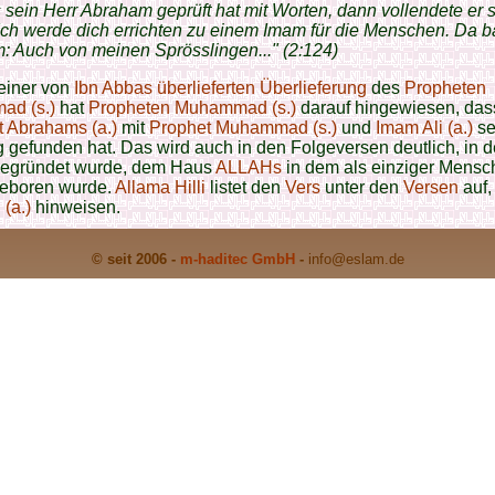
 sein Herr Abraham geprüft hat mit Worten, dann vollendete er s
Ich werde dich errichten zu einem Imam für die Menschen. Da b
 Auch von meinen Sprösslingen..." (2:124)
iner von
Ibn Abbas
überlieferten
Überlieferung
des
Propheten
d (s.)
hat
Propheten Muhammad (s.)
darauf hingewiesen, das
t
Abrahams (a.)
mit
Prophet Muhammad (s.)
und
Imam Ali (a.)
se
g gefunden hat. Das wird auch in den Folgeversen deutlich, in 
egründet wurde, dem Haus
ALLAHs
in dem als einziger Mens
eboren wurde.
Allama Hilli
listet den
Vers
unter den
Versen
auf,
 (a.)
hinweisen.
© seit 2006 -
m-haditec GmbH
-
info
@eslam.de