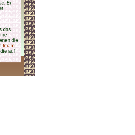
ie. Er
at
s das
ine
denen die
ch
Imam
 die auf