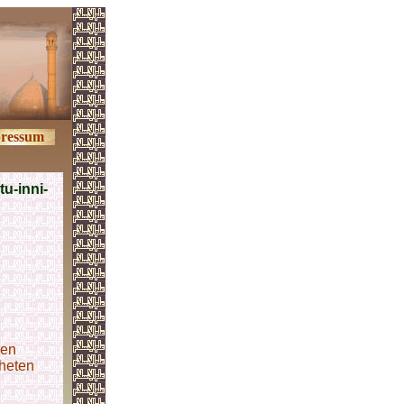
ressum
u-inni-
gen
heten