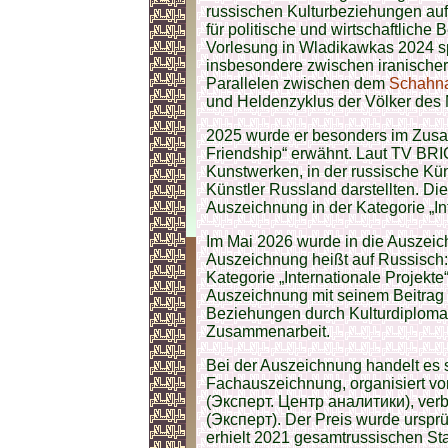
russischen Kulturbeziehungen auf.
für politische und wirtschaftliche
Vorlesung in Wladikawkas 2024 sp
insbesondere zwischen iranischer 
Parallelen zwischen dem
Schahn
und Heldenzyklus der Völker des
2025 wurde er besonders im Zusa
Friendship“ erwähnt. Laut TV BRI
Kunstwerken, in der russische Kün
Künstler Russland darstellten. Die
Auszeichnung in der Kategorie „Int
Im Mai 2026 wurde in die Auszeich
Auszeichnung heißt auf Russisch:
Kategorie „Internationale Projekt
Auszeichnung mit seinem Beitrag 
Beziehungen durch Kulturdiplomati
Zusammenarbeit.
Bei der Auszeichnung handelt es s
Fachauszeichnung, organisiert vom
(Эксперт. Центр аналитики), verb
(Эксперт). Der Preis wurde ursprü
erhielt 2021 gesamtrussischen Sta