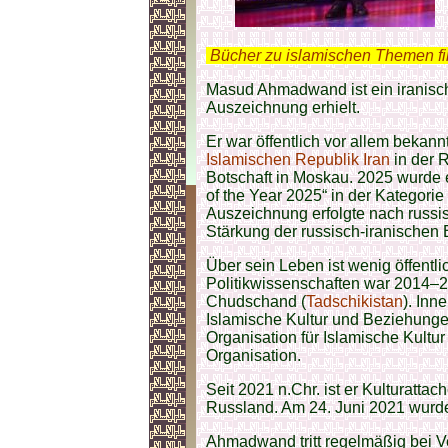
.
Bücher zu islamischen Themen f
Masud Ahmadwand ist ein iranisch
Auszeichnung erhielt.
Er war öffentlich vor allem bekannt
Islamischen Republik Iran
in der 
Botschaft in Moskau. 2025 wurde 
of the Year 2025“ in der Kategorie 
Auszeichnung erfolgte nach russis
Stärkung der russisch-iranischen
Über sein Leben ist wenig öffentli
Politikwissenschaften war 2014–20
Chudschand (
Tadschikistan
). Inn
Islamische Kultur und Beziehunge
Organisation für Islamische Kultu
Organisation.
Seit 2021 n.Chr. ist er Kulturattac
Russland. Am 24. Juni 2021 wurde 
Ahmadwand tritt regelmäßig bei Ve