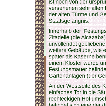
ist noch von der ursprü
versehenen sehr alten 
der alten Türme und Ge
Staatsgefängnis.
Innerhalb der Festungs
Zitadelle (die Alcazaba)
unvollendet gebliebene 
weitere Gebäude, wie e
später als Kaserne benu
einem Kloster wurde un
Festungsmauer befinde
Gartenanlagen (der Gen
An der Westseite des Kö
einfaches Tor in die Sä
rechteckigen Hof umsch
befindet sich eine der d