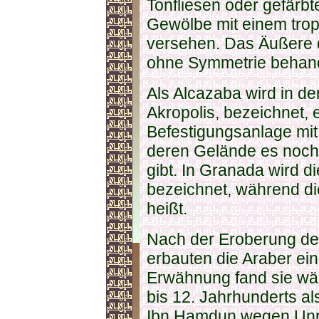
Tonfliesen oder gefärbt
Gewölbe mit einem trop
versehen. Das Äußere 
ohne Symmetrie behand
Als Alcazaba wird in der
Akropolis, bezeichnet, 
Befestigungsanlage mit
deren Gelände es noch 
gibt. In Granada wird di
bezeichnet, während d
heißt.
Nach der Eroberung der
erbauten die Araber ei
Erwähnung fand sie wäh
bis 12. Jahrhunderts al
Ibn Hamdun wegen Un