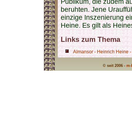
Publikum, die zudem a
beruhten. Jene Urauffü
einzige Inszenierung e
Heine. Es gilt als Hein
Links zum Thema
Almansor - Heinrich Heine -
© seit 2006 -
m-