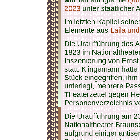
wurden erfolgte die
Qur
2023
unter staatlicher A
Im letzten Kapitel sei
Elemente aus
Laila un
Die Uraufführung des A
1823 im Nationaltheate
Inszenierung von Ernst
statt. Klingemann hatte
Stück eingegriffen, ihm 
unterlegt, mehrere Pas
Theaterzettel gegen He
Personenverzeichnis v
Die Uraufführung am 20
Nationaltheater Brauns
aufgrund einiger antis