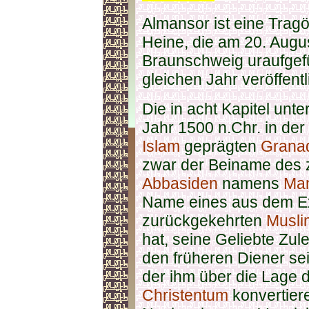
Almansor ist eine Tragö
Heine, die am 20. Augu
Braunschweig uraufgef
gleichen Jahr veröffent
Die in acht Kapitel unte
Jahr 1500 n.Chr. in d
Islam
geprägten
Grana
zwar der Beiname des 
Abbasiden
namens
Ma
Name eines aus dem Exi
zurückgekehrten
Musli
hat, seine Geliebte Zul
den früheren Diener se
der ihm über die Lage 
Christentum
konvertier