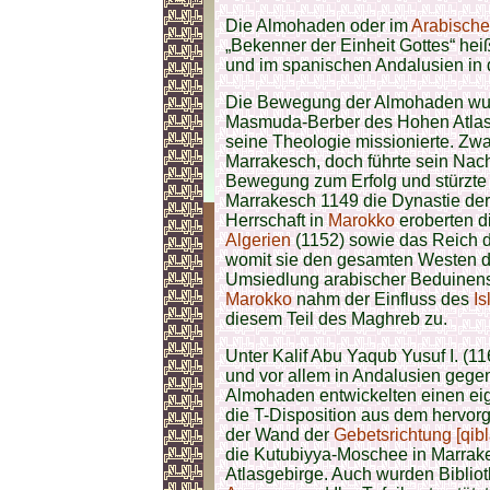
Die Almohaden oder im
Arabisch
„Bekenner der Einheit Gottes“ he
und im spanischen Andalusien in 
Die Bewegung der Almohaden wurd
Masmuda-Berber des Hohen Atlas –
seine Theologie missionierte. Zwar
Marrakesch, doch führte sein Nac
Bewegung zum Erfolg und stürzte
Marrakesch 1149 die Dynastie der
Herrschaft in
Marokko
eroberten d
Algerien
(1152) sowie das Reich d
womit sie den gesamten Westen de
Umsiedlung arabischer Beduine
Marokko
nahm der Einfluss des
I
diesem Teil des Maghreb zu.
Unter Kalif Abu Yaqub Yusuf I. (1
und vor allem in Andalusien gegen 
Almohaden entwickelten einen eige
die T-Disposition aus dem hervorg
der Wand der
Gebetsrichtung [qibl
die Kutubiyya-Moschee in Marrak
Atlasgebirge. Auch wurden Biblio