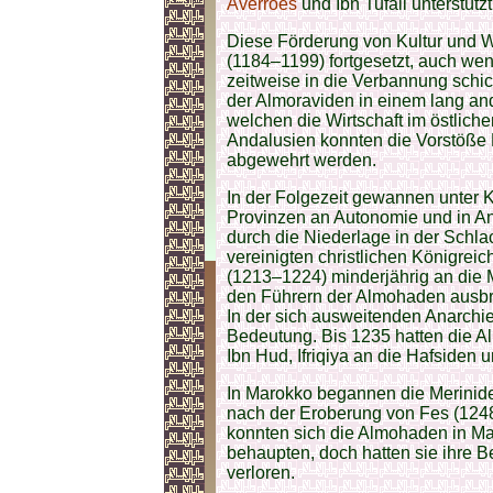
Averroes
und Ibn Tufail unterstützt
Diese Förderung von Kultur und 
(1184–1199) fortgesetzt, auch we
zeitweise in die Verbannung schick
der Almoraviden in einem lang a
welchen die Wirtschaft im östliche
Andalusien konnten die Vorstöße K
abgewehrt werden.
In der Folgezeit gewannen unter
Provinzen an Autonomie und in An
durch die Niederlage in der Schla
vereinigten christlichen Königreich
(1213–1224) minderjährig an die
den Führern der Almohaden ausbr
In der sich ausweitenden Anarch
Bedeutung. Bis 1235 hatten die A
Ibn Hud, Ifriqiya an die Hafsiden
In Marokko begannen die Merinid
nach der Eroberung von Fes (124
konnten sich die Almohaden in Ma
behaupten, doch hatten sie ihre 
verloren.