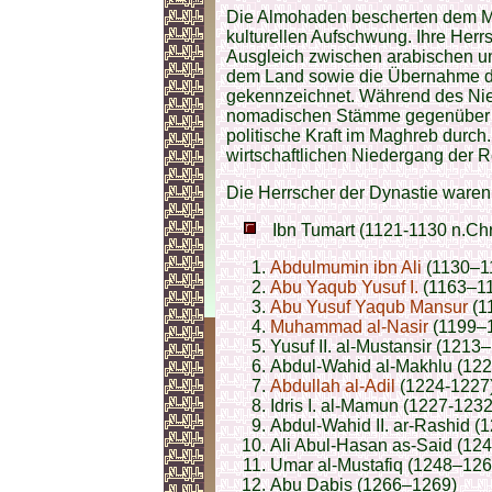
Die Almohaden bescherten dem Ma
kulturellen Aufschwung. Ihre Her
Ausgleich zwischen arabischen u
dem Land sowie die Übernahme de
gekennzeichnet. Während des Nied
nomadischen Stämme gegenüber de
politische Kraft im Maghreb durch
wirtschaftlichen Niedergang der R
Die Herrscher der Dynastie waren (
Ibn Tumart (1121-1130 n.Chr
Abdulmumin ibn Ali
(1130–1
Abu Yaqub Yusuf I.
(1163–1
Abu Yusuf Yaqub Mansur
(1
Muhammad al-Nasir
(1199–
Yusuf II. al-Mustansir (1213
Abdul-Wahid al-Makhlu (122
Abdullah al-Adil
(1224-1227
Idris I. al-Mamun (1227-1232
Abdul-Wahid II. ar-Rashid 
Ali Abul-Hasan as-Said (12
Umar al-Mustafiq (1248–126
Abu Dabis (1266–1269)