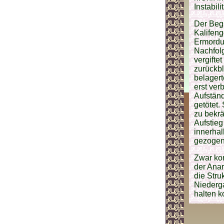
Instabil
Der Begr
Kalifeng
Ermordu
Nachfol
vergiftet
zurückb
belager
erst ver
Aufständ
getötet.
zu bekrä
Aufstie
innerhal
gezogen
Zwar ko
der Anar
die Str
Niederga
halten k