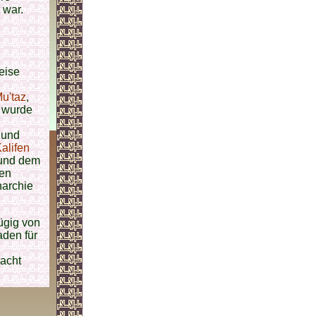
 war.
eise
u'taz
,
wurde
 und
alifen
und dem
nen
narchie
ügig von
aden für
Macht