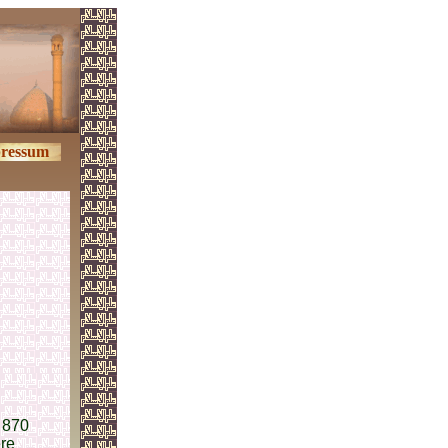
ressum
 870
ere