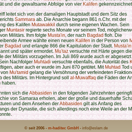
ität und die gewaltsame Abfolge von vier
Kalifen
gekennzeichnet
iff leitet sich von der damaligen Hauptstadt und dem Sitz des
erichts
Sammara
ab. Die Anarchie begann 861 n.Chr. mit der
ng des Kalifen
Mutawakkil
durch seine eigenen Wachen. Sein
ger
Muntasir
regierte sechs Monate vor seinem Tod, möglicherw
 von Militärs. Ihm folgte
Musta'in
, der nach
Bagdad
floh. Die
leibende Armee wählte einen neuen
Kalifen
in der Person von
M
ter
Bagdad
und erlangte 866 die Kapitulation der Stadt.
Musta'in
bannt und später ermordet.
Mu'taz
versuchte mit Härte gegen die
e der Militärs vorzugehen. Im Juli 869 wurde auch er abgesetzt
 Sein Nachfolger
Muhtadi
versuchte ebenfalls, die Autorität des
K
ftigen, aber auch er wurde im Juni 870 getötet. Mit
Muhtad
Tod 
g von
Mu'tamid
gelang die Versöhnung der verfeindeten Fraktio
b des Militärs. Im Hintergrund soll
al-Muwaffaq
die Fäden der A
 haben.
nnten sich die
Abbasiden
in den folgenden Jahrzehnten geringf
chie von Samaraa erholen, aber der große und dauerhafte Sch
ukturen und dem Ansehen der
Abbasiden
gilt als Anfang des
ngs der Dynastie, die sich allerdings noch eine Weile an der 
onnte.
© seit 2006 -
m-haditec GmbH
-
info
@eslam.de