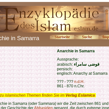
chie in Samarra
Startseite
Suche
Imp
Anarchie in Samarra
Aussprache:
فوضى سامراء
arabisch:
persisch:
englisch: Anarchy at Samarra
??? - ???
n.d.H.
861 - 870 n.Chr.
zu islamischen Themen finden Sie im
Verlag Eslamica
.
chie in Samarra (oder Sammara) wir die Zeit zwischen 861 und
n der Geschichte der
Abbasiden
genannt, die durch extreme inn