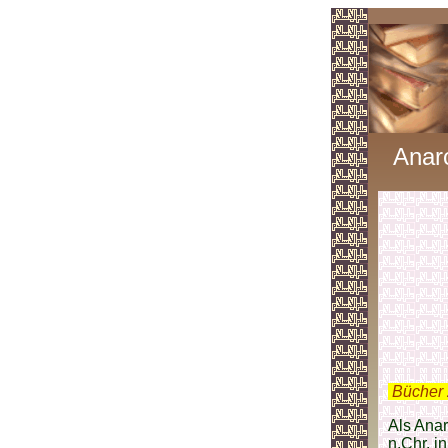
Anar
.
Bücher 
Als Anar
n.Chr. i