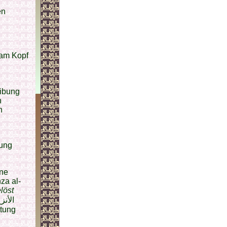
en
eibung
n
n
tung
hbar“ [معاني الأخبار] eine
za al-
elöst
tung