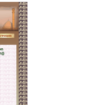
ressum
on
n))