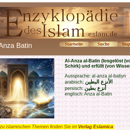
Anza Batin
Startseite
Suche
Imp
Al-Anza al-Batin (losgelöst (v
Schirk) und erfüllt (von Wisse
Aussprache: al-anza al-batiyn
الأنزع البطين
arabisch:
أنزع بطين
persisch:
englisch:
Anza al-Batin
zu islamischen Themen finden Sie im
Verlag Eslamica
.