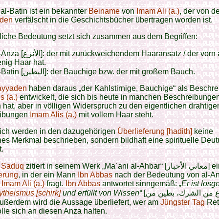
al-Batin ist ein bekannter
Beiname
von
Imam Ali (a.)
, der von d
den
verfälscht in die Geschichtsbücher übertragen worden ist.
liche Bedeutung setzt sich zusammen aus dem Begriffen:
er mit zurückweichendem Haaransatz / der vorn am Kopf
nig Haar hat.
Al-Batin [البطين]: der Bauchige bzw. der mit großem Bauch.
yyaden
haben daraus „der Kahlstirnige, Bauchige“ als Beschr
s (a.)
entwickelt, die sich bis heute in manchen Beschreibunge
 hat, aber in völligen Widerspruch zu den eigentlichen drahtige
eibungen
Imam Alis (a.)
mit vollem Haar steht.
lich werden in den dazugehörigen
Überlieferung [hadith]
keine
es Merkmal beschrieben, sondern bildhaft eine spirituelle Deu
.
 Saduq
zitiert in seinem Werk „Maʿani al-A
erung
, in der ein Mann
Ibn Abbas
nach der Bedeutung von al-An
r
Imam Ali (a.)
fragt.
Ibn Abbas
antwortet sinngemäß:
„Er ist losg
ytheismus [schirk]
und erfüllt von Wissen“
[الأنزع من الشرك، بطين من
ا ]. Außerdem wird die Aussage überliefert, wer am
Jüngster Tag
Ret
olle sich an diesen Anza halten.