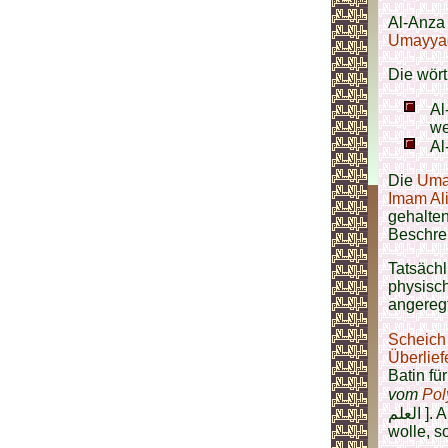
Al-Anza 
Umayya
Die wört
Al-Anza [الأنزع]: d
we
Die
Uma
Imam Ali
gehalten
Beschr
Tatsäch
physisch
angeregt
Scheich
Überlief
Batin fü
vom
Pol
لعلم
wolle, s