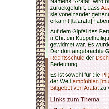
Namens "Arafat" wird of
zurückgeführt, dass
Ad
sie voneinander getrenn
erkannt [ta'arafa] haben
Auf dem Gipfel des Berg
n.Chr. ein Kuppelheilig
gewidmet war. Es wur
Der dort angebrachte 
Rechtsschule
der
Dscha
Bedeutung.
Es ist sowohl für die
Pil
der Welt
empfohlen [mu
Bittgebet von Arafat
zu 
Links zum Thema