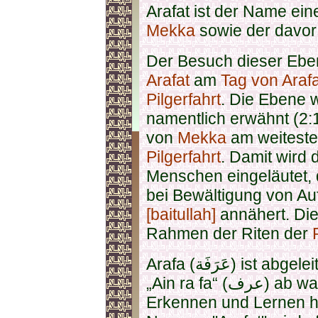
Arafat ist der Name ei
Mekka
sowie der davor
Der Besuch dieser Ebe
Arafat
am
Tag von Arafa
Pilgerfahrt
. Die Ebene 
namentlich erwähnt (2:
von
Mekka
am weitesten
Pilgerfahrt
. Damit wird
Menschen eingeläutet, d
bei Bewältigung von A
[baitullah]
annähert. Die
Rahmen der Riten der
Arafa (عَرَفَة) ist abgeleitet von arabischen Wortwurzel
„Ain ra fa“ (عرف) ab was auf Wissen, Verstehen,
Erkennen und Lernen h