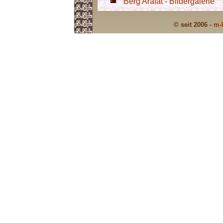
Berg Arafat - Bildergalerie
© seit 2006 -
m-