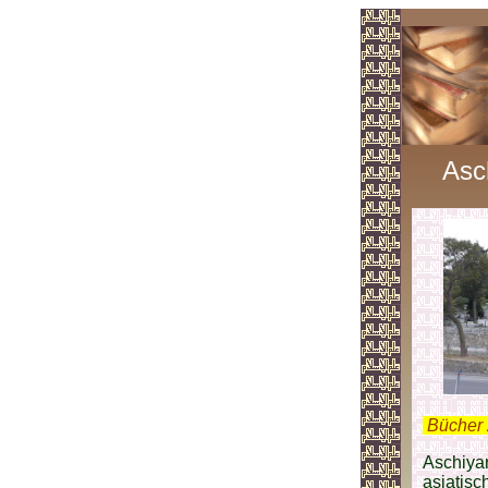
Asc
.
Bücher 
Aschiyan
asiatisc