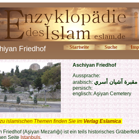
hiyan Friedhof
Startseite
Suche
Imp
As
chiyan Friedhof
Aussprache:
مقبرة آشيان أسري
arabisch:
pe
rsisch:
englisch: Aşiyan Cemetery
zu islamischen Themen finden Sie im
Verlag Eslamica
.
 Friedhof (Aşiyan Mezarlığı) ist ein teils historisches Gräberfeld
hen Seite
Istanbuls
.