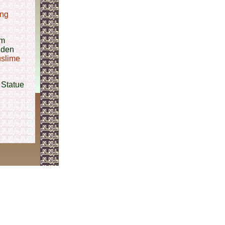
ung
em
 den
slime
 Statue