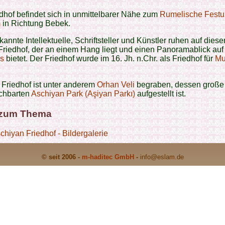
dhof befindet sich in unmittelbarer Nähe zum
Rumelische Fest
m
in Richtung Bebek.
kannte Intellektuelle, Schriftsteller und Künstler ruhen auf dies
Friedhof, der an einem Hang liegt und einen Panoramablick auf
s
bietet. Der Friedhof wurde im 16. Jh. n.Chr. als Friedhof für
Mu
Friedhof ist unter anderem
Orhan Veli
begraben, dessen große
chbarten
Aschiyan Park (Aşiyan Parkı)
aufgestellt ist.
 zum Thema
chiyan Friedhof - Bildergalerie
© seit 2006 -
m-haditec GmbH
-
info
@eslam.de