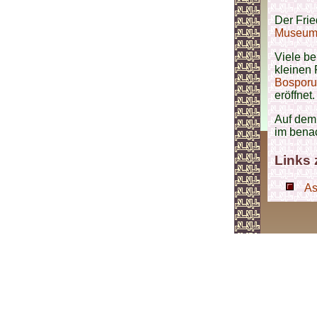
Der Frie
Museu
Viele be
kleinen 
Bosporu
eröffnet.
Auf dem 
im bena
Links
As