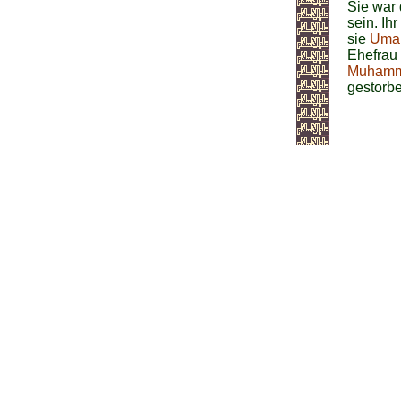
Sie war 
sein. Ih
sie
Umar
Ehefrau
Muhamma
gestorbe