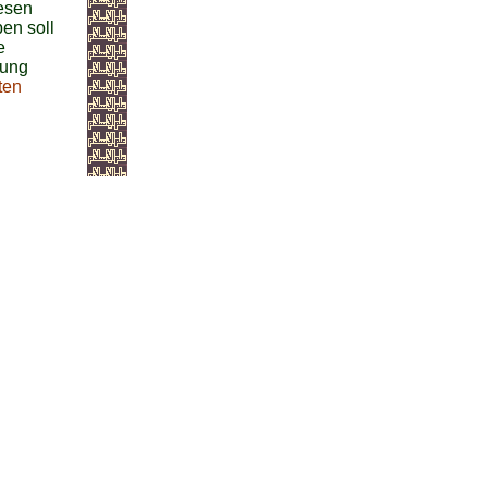
esen
en soll
e
dung
ten