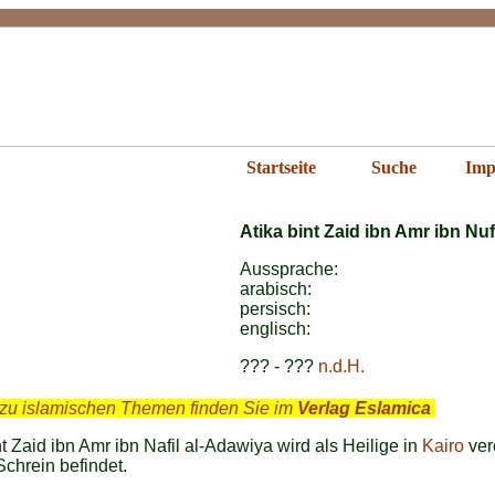
ika bint Zaid
Startseite
Suche
Imp
Atika bint Zaid ibn Amr ibn Nuf
Aussprache:
arabisch:
persisch:
englisch:
??? - ???
n.d.H.
zu islamischen Themen finden Sie im
Verlag Eslamica
.
nt Zaid ibn Amr ibn Nafil al-Adawiya wird als Heilige in
Kairo
ver
 Schrein befindet.