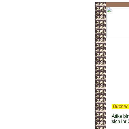
At
.
Bücher 
Atika bi
sich ihr