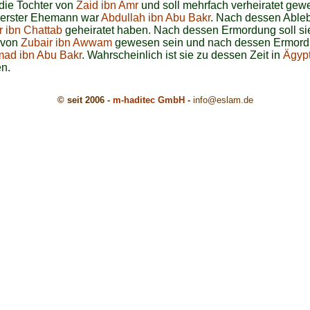
die Tochter von
Zaid ibn Amr
und soll mehrfach verheiratet gew
r erster Ehemann war
Abdullah ibn Abu Bakr
. Nach dessen Ableb
 ibn Chattab
geheiratet haben. Nach dessen Ermordung soll si
 von
Zubair ibn Awwam
gewesen sein und nach dessen Ermor
d ibn Abu Bakr
. Wahrscheinlich ist sie zu dessen Zeit in
Ägyp
n.
© seit 2006 -
m-haditec GmbH
-
info
@eslam.de