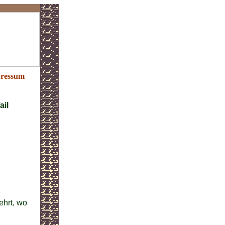
ressum
ail
ehrt, wo