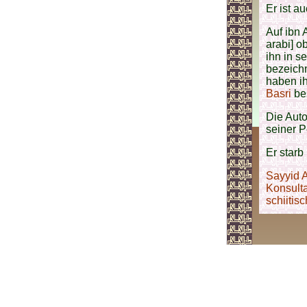
Er ist a
Auf ibn 
arabi] o
ihn in s
bezeich
haben ih
Basri
bes
Die Aut
seiner P
Er starb
Sayyid 
Konsulta
schiitis