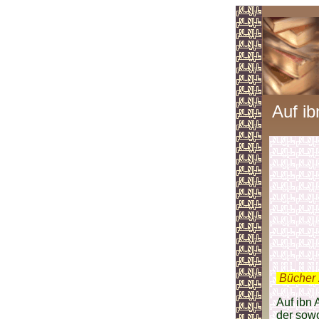
Auf i
.
Bücher 
Auf ibn 
der sow