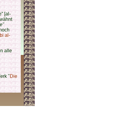
” [al-
wähnt
e"
nnoch
i al-
n alle
erk "
Die