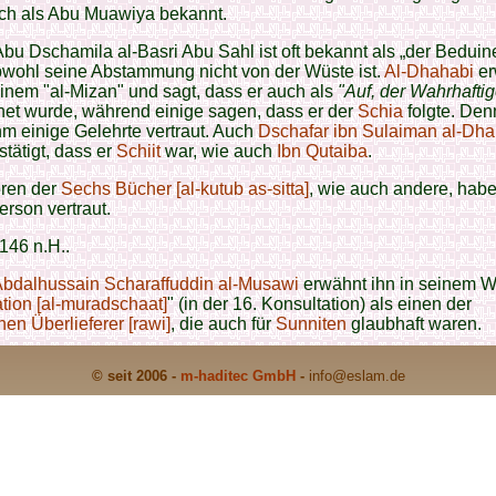
uch als Abu Muawiya bekannt.
Abu Dschamila al-Basri Abu Sahl ist oft bekannt als „der Beduine
bwohl seine Abstammung nicht von der Wüste ist.
Al-Dhahabi
er
einem "al-Mizan" und sagt, dass er auch als
"Auf, der Wahrhaftig
net wurde, während einige sagen, dass er der
Schia
folgte. De
m einige Gelehrte vertraut. Auch
Dschafar ibn Sulaiman al-Dhab
tätigt, dass er
Schiit
war, wie auch
Ibn Qutaiba
.
oren der
Sechs Bücher [al-kutub as-sitta]
, wie auch andere, habe
erson vertraut.
 146 n.H..
Abdalhussain Scharaffuddin al-Musawi
erwähnt ihn in seinem W
tion [al-muradschaat]
" (in der 16. Konsultation) als einen der
chen
Überlieferer [rawi]
, die auch für
Sunniten
glaubhaft waren.
© seit 2006 -
m-haditec GmbH
-
info
@eslam.de