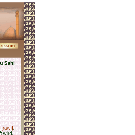
ressum
bu Sahl
 [rawi]
,
t wird.