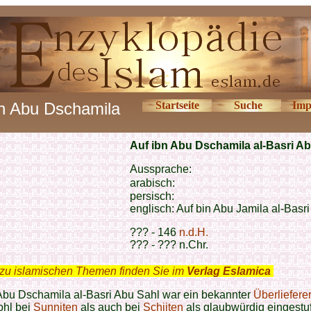
bn Abu Dschamila
Startseite
Suche
Imp
Auf ibn Abu Dschamila al-Basri A
Aussprache:
arabisch:
persisch:
englisch:
Auf bin Abu Jamila al-Basri
??? - 146
n.d.H.
??? - ??? n.Chr.
zu islamischen Themen finden Sie im
Verlag Eslamica
.
Abu Dschamila al-Basri Abu Sahl war ein bekannter
Überlieferer
ohl bei
Sunniten
als auch bei
Schiiten
als glaubwürdig eingestuf