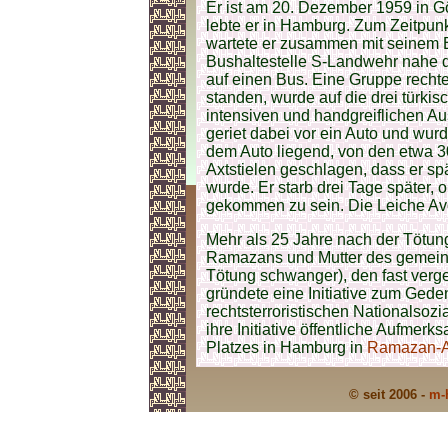
Er ist am 20. Dezember 1959 in G
lebte er in Hamburg. Zum Zeitpu
wartete er zusammen mit seinem 
Bushaltestelle S-Landwehr nahe 
auf einen Bus. Eine Gruppe recht
standen, wurde auf die drei türk
intensiven und handgreiflichen Au
geriet dabei vor ein Auto und wurd
dem Auto liegend, von den etwa 
Axtstielen geschlagen, dass er sp
wurde. Er starb drei Tage später,
gekommen zu sein. Die Leiche Avc
Mehr als 25 Jahre nach der Tötung
Ramazans und Mutter des gemeins
Tötung schwanger), den fast verges
gründete eine Initiative zum Ged
rechtsterroristischen Nationalsozi
ihre Initiative öffentliche Aufme
Platzes in Hamburg in
Ramazan-A
© seit 2006 -
m-