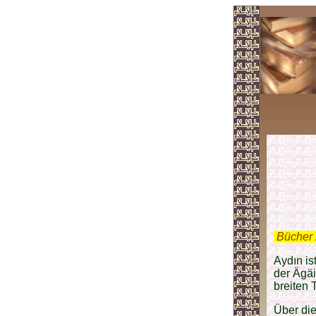
.
Bücher 
Aydın is
der Ägäi
breiten
Über die