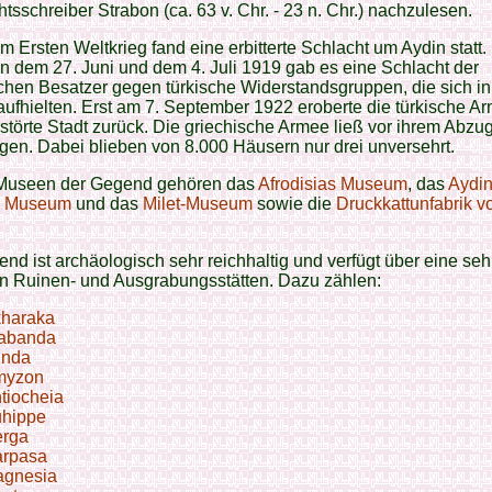
tsschreiber Strabon (ca. 63 v. Chr. - 23 n. Chr.) nachzulesen.
 Ersten Weltkrieg fand eine erbitterte Schlacht um Aydin statt.
 dem 27. Juni und dem 4. Juli 1919 gab es eine Schlacht der
chen Besatzer gegen türkische Widerstandsgruppen, die sich i
ufhielten. Erst am 7. September 1922 eroberte die türkische A
rstörte Stadt zurück. Die griechische Armee ließ vor ihrem Abzug
gen. Dabei blieben von 8.000 Häusern nur drei unversehrt.
Museen der Gegend gehören das
Afrodisias Museum
, das
Aydi
l Museum
und das
Milet-Museum
sowie die
Druckkattunfabrik v
nd ist archäologisch sehr reichhaltig und verfügt über eine seh
an Ruinen- und Ausgrabungsstätten. Dazu zählen:
haraka
abanda
inda
myzon
tiocheia
hippe
rga
rpasa
gnesia