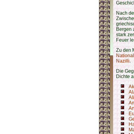
Geschich
Nach dem
Zwischen
griechis
Bergen a
stark ze
Feuer le
Zu den 
Nationa
Nazilli
.
Die Gege
Dichte 
Ak
Al
Al
A
An
Eu
Ge
Ha
Ma