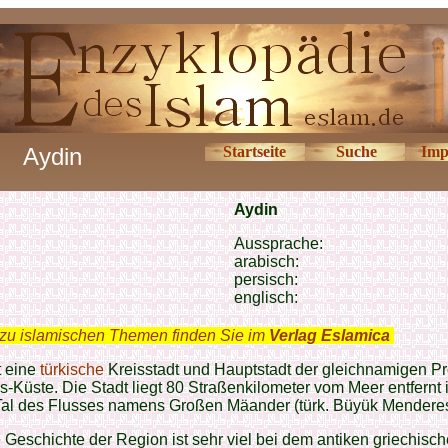
Aydin
Startseite
Suche
Imp
Aydin
Aussprache:
arabisch:
persisch:
englisch:
zu islamischen Themen finden Sie im
Verlag Eslamica
.
t eine
türkische
Kreisstadt und Hauptstadt der gleichnamigen Pr
s-Küste. Die Stadt liegt 80 Straßenkilometer vom Meer entfernt 
 Tal des Flusses namens Großen Mäander (türk. Büyük Menderes
 Geschichte der Region ist sehr viel bei dem antiken griechisc