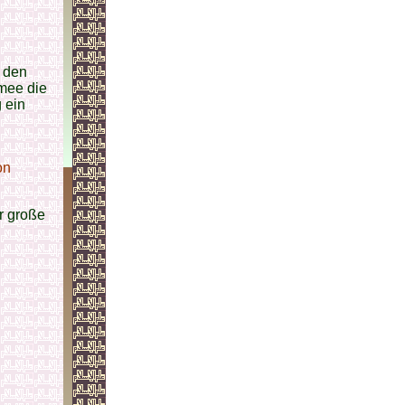
n den
rmee die
 ein
n
on
r große