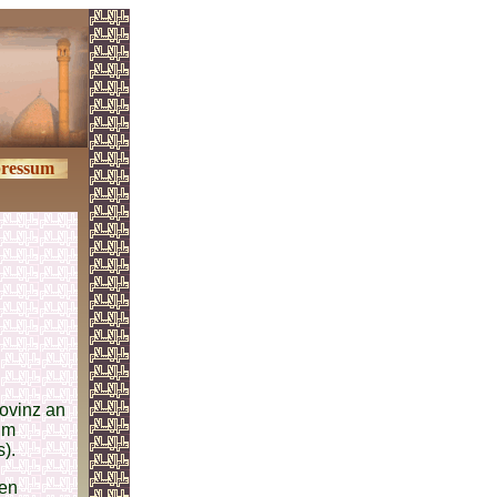
ressum
ovinz an
im
).
hen