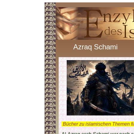
Azraq Schami
.
Bücher zu islamischen Themen f