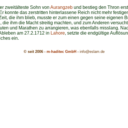
er zweitälteste Sohn von
Aurangzeb
und bestieg den Thron erst
Er konnte das zerstritten hinterlassene Reich nicht mehr festige
eit, die ihm blieb, musste er zum einen gegen seine eigenen B
 die ihm die Macht streitig machten, und zum Anderen versucht
uten und Marathen zu arrangieren, was ebenfalls misslang. Na
Ableben am 27.2.1712 in
Lahore
, setzte die endgültige Auflösu
ches ein.
© seit 2006 -
m-haditec GmbH
-
info
@eslam.de