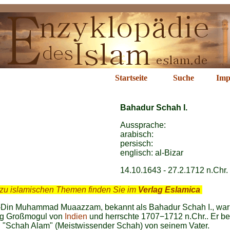
adur Schah I.
Startseite
Suche
Imp
Bahadur Schah I.
Aussprache:
arabisch:
persisch:
englisch: a
l-Bizar
14.10.1643 - 27.2.1712 n.Chr.
zu islamischen Themen finden Sie im
Verlag Eslamica
.
-Din Muhammad Muaazzam, bekannt als Bahadur Schah I., war
tig Großmogul von
Indien
und herrschte 1707−1712 n.Chr.. Er b
l "Schah Alam" (Meistwissender Schah) von seinem Vater.