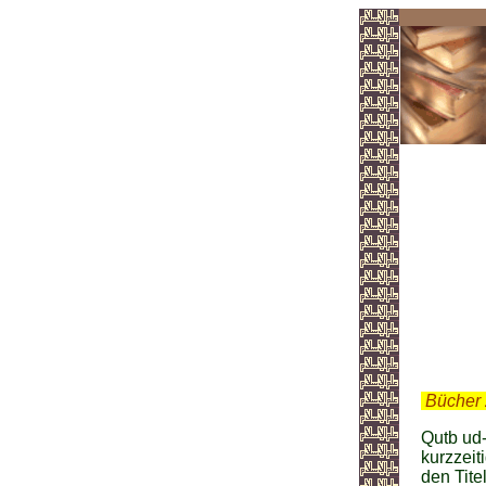
Bah
.
Bücher 
Qutb ud
kurzzei
den Tite