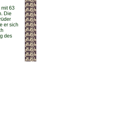
 mit 63
n. Die
rüder
e er sich
ch
ng des