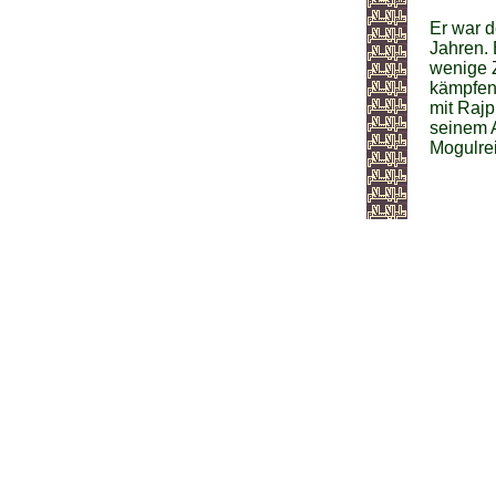
Er war d
Jahren. 
wenige Z
kämpfen,
mit Rajp
seinem 
Mogulrei