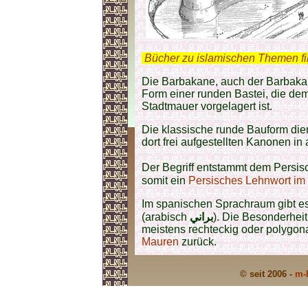
.
Bücher zu islamischen Themen f
Die Barbakane, auch der Barbakan 
Form einer runden Bastei, die dem 
Stadtmauer vorgelagert ist.
Die klassische runde Bauform die
dort frei aufgestellten Kanonen in
Der Begriff entstammt dem Persis
somit ein
Persisches Lehnwort im
Im spanischen Sprachraum gibt es
(arabisch
براني
). Die Besonderheit
meistens rechteckig oder polygona
Mauren
zurück.
© seit 2006 -
m-