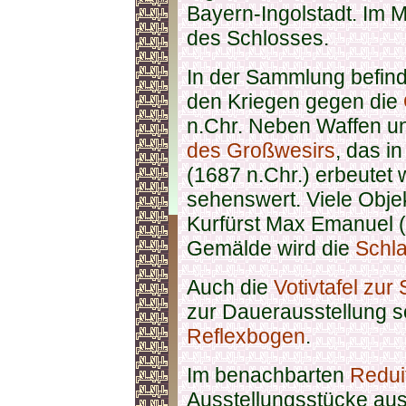
Bayern-Ingolstadt. Im M
des Schlosses.
In der Sammlung befin
den Kriegen gegen die
n.Chr. Neben Waffen un
des Großwesirs
, das i
(1687 n.Chr.) erbeutet
sehenswert. Viele Obje
Kurfürst Max Emanuel (
Gemälde wird die
Schl
Auch die
Votivtafel zur
zur Dauerausstellung s
Reflexbogen
.
Im benachbarten
Reduit
Ausstellungsstücke aus