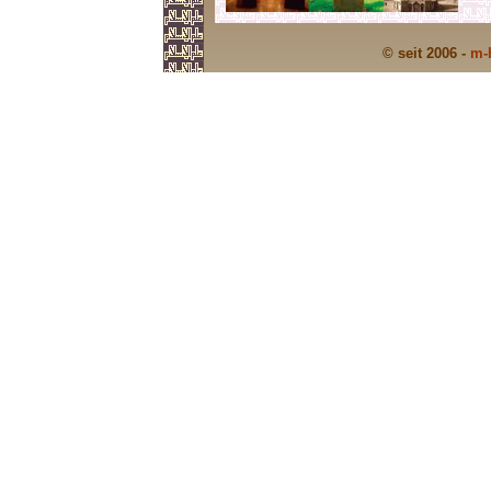
© seit 2006 -
m-