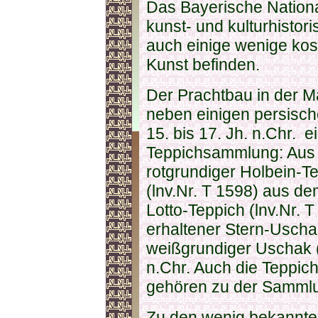
Das Bayerische Nation
kunst- und kulturhisto
auch einige wenige kos
Kunst befinden.
Der Prachtbau in der M
neben einigen persis
15. bis 17. Jh. n.Chr. e
Teppichsammlung: Aus 
rotgrundiger Holbein-T
(lnv.Nr. T 1598) aus de
Lotto-Teppich (lnv.Nr. 
erhaltener Stern-Uschak
weißgrundiger Uschak (
n.Chr. Auch die Teppi
gehören zu der Samml
Zu den wenig bekannt