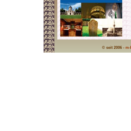
© seit 2006 -
m-