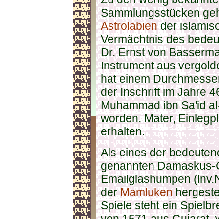
Sammlungsstücken gehö
Astrolabien
der islamis
Vermächtnis des bedeu
Dr. Ernst von Basserm
Instrument aus vergold
hat einem Durchmesser
der Inschrift im Jahre 
Muhammad ibn Sa'id al-
worden. Mater, Einlegpl
erhalten.
Als eines der bedeuten
genannten Damaskus-Gr
Emailglashumpen (lnv.N
der
Mamluken
hergeste
Spiele steht ein Spielbr
von 1571 aus Gujarat, 