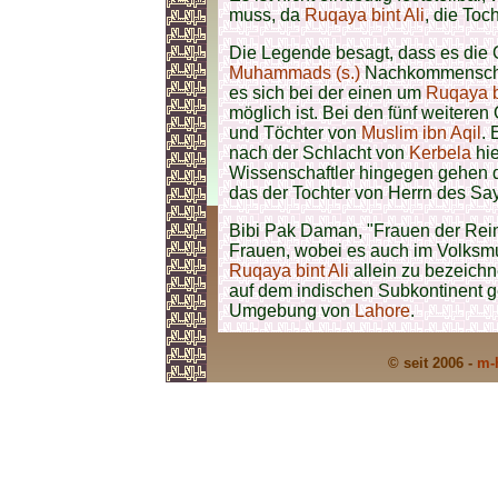
muss, da
Ruqaya bint Ali
, die Toc
Die Legende besagt, dass es die
Muhammads (s.)
Nachkommenschaf
es sich bei der einen um
Ruqaya bi
möglich ist. Bei den fünf weitere
und Töchter von
Muslim ibn Aqil
. 
nach der Schlacht von
Kerbela
hie
Wissenschaftler hingegen gehen d
das der Tochter von Herrn des Sa
Bibi Pak Daman, "Frauen der Rein
Frauen, wobei es auch im Volksmu
Ruqaya bint Ali
allein zu bezeichn
auf dem indischen Subkontinent g
Umgebung von
Lahore
.
© seit 2006 -
m-