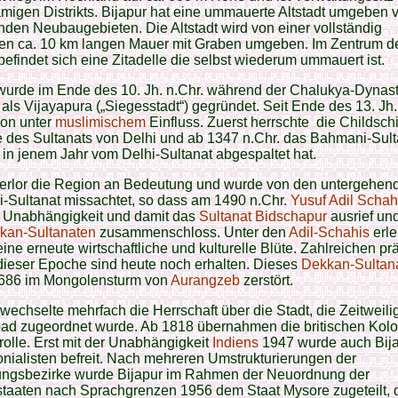
migen Distrikts. Bijapur hat eine ummauerte Altstadt umgeben 
den Neubaugebieten. Die Altstadt wird von einer vollständig
nen ca. 10 km langen Mauer mit Graben umgeben. Im Zentrum d
 befindet sich eine Zitadelle die selbst wiederum ummauert ist.
wurde im Ende des 10. Jh. n.Chr. während der Chalukya-Dynast
 als Vijayapura („Siegesstadt“) gegründet. Seit Ende des 13. Jh.
ion unter
muslimischem
Einfluss. Zuerst herrschte die Childschi
 des Sultanats von Delhi und ab 1347 n.Chr. das Bahmani-Sult
 in jenem Jahr vom Delhi-Sultanat abgespaltet hat.
verlor die Region an Bedeutung und wurde von den untergehen
-Sultanat missachtet, so dass am 1490 n.Chr.
Yusuf Adil Schah
s Unabhängigkeit und damit das
Sultanat Bidschapur
ausrief und
kan-Sultanaten
zusammenschloss. Unter den
Adil-Schahis
erle
eine erneute wirtschaftliche und kulturelle Blüte. Zahlreichen pr
dieser Epoche sind heute noch erhalten. Dieses
Dekkan-Sultan
686 im Mongolensturm von
Aurangzeb
zerstört.
echselte mehrfach die Herrschaft über die Stadt, die Zeitweili
ad zugeordnet wurde. Ab 1818 übernahmen die britischen Kolon
rolle. Erst mit der Unabhängigkeit
Indiens
1947 wurde auch Bij
nialisten befreit. Nach mehreren Umstrukturierungen der
ungsbezirke wurde Bijapur im Rahmen der Neuordnung der
aaten nach Sprachgrenzen 1956 dem Staat Mysore zugeteilt, d