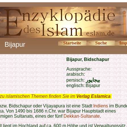
Bijapur
Startseite
Suche
Imp
Bijapur, Bidschapur
Aussprache:
arabisch:
بیجاپور
persisch:
englisch: Bijapur
zu islamischen Themen finden Sie im
Verlag Eslamica
.
bzw. Bidschapur oder Vijayapura ist eine Stadt
Indiens
im Bunde
a. Von 1490 bis 1686 n.Chr. war Bijapur Hauptstadt eines
migen Sultanats, eines der fünf
Dekkan-Sultanate
.
t liegt im Hochland auf ca. 600 m Höhe und ist Verwaltungssitz