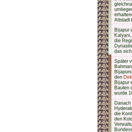
gleichna
umliegen
erhalte
Altstadt
Bijapur 
Kalyani,
die Reg
Dynastie
das sich
Später 
Bahmani
Bijapur
den
Dek
Bijapur 
Bauten 
wurde 1
Danach w
Hyderab
die Kont
den Kolo
Verwalt
Bundesst