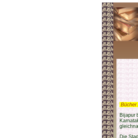
.
Bücher 
Bijapur 
Karnatak
gleichna
Die Stad