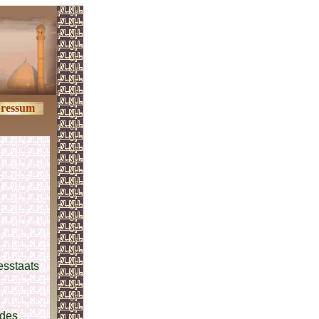
ressum
sstaats
 des