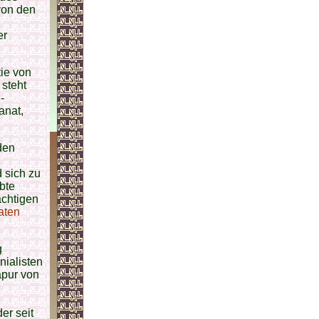
von den
er
ie von
 steht
-
anat,
den
 sich zu
bte
ächtigen
aten
g
ialisten
apur von
er seit