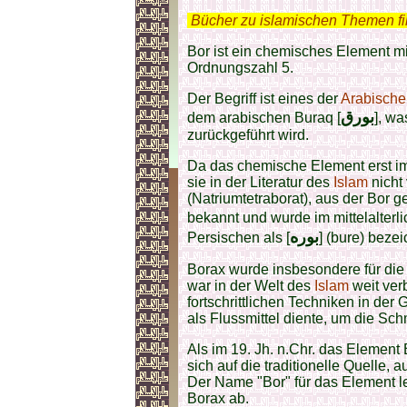
.
Bücher zu islamischen Themen f
Bor ist ein chemisches Element 
Ordnungszahl 5.
Der Begriff ist eines der
Arabische
بورق
dem arabischen Buraq [
], w
zurückgeführt wird.
Da das chemische Element erst im 
sie in der Literatur des
Islam
nicht
(Natriumtetraborat), aus der Bor 
bekannt und wurde im mittelalterli
بوره
Persischen als [
] (bure) bezei
Borax wurde insbesondere für die
war in der Welt des
Islam
weit verb
fortschrittlichen Techniken in der
als Flussmittel diente, um die Sc
Als im 19. Jh. n.Chr. das Element
sich auf die traditionelle Quelle
Der Name "Bor" für das Element le
Borax ab.