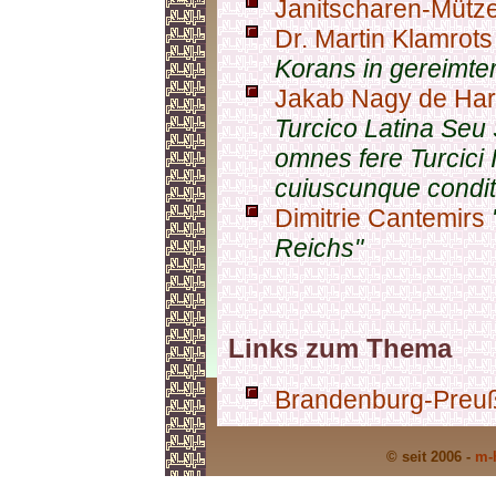
Janitscharen-Mütz
Dr. Martin Klamrots
Korans in gereimte
Jakab Nagy de Ha
Turcico Latina Seu 
omnes fere Turcici 
cuiuscunque condition
Dimitrie Cantemirs
Reichs"
Links zum Thema
Brandenburg-Preuß
© seit 2006 -
m-