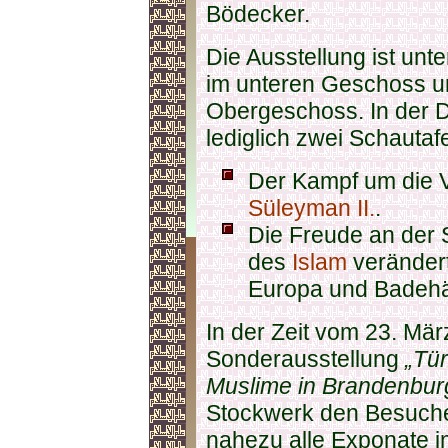
Bödecker.
Die Ausstellung ist unte
im unteren Geschoss u
Obergeschoss. In der D
lediglich zwei Schauta
Der Kampf um die V
Süleyman II.
.
Die Freude an der 
des
Islam
verändert
Europa und Badehä
In der Zeit vom 23. Mär
Sonderausstellung
„Tü
Muslime in Brandenbur
Stockwerk den Besucher
nahezu alle Exponate 