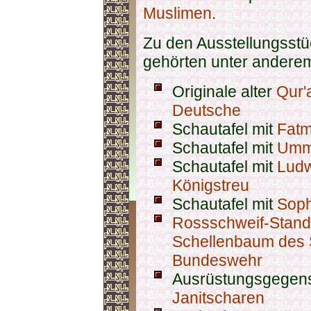
Muslimen
.
Zu den Ausstellungsst
gehörten unter andere
Originale alter
Qur'
Deutsche
Schautafel mit
Fatm
Schautafel mit
Umm
Schautafel mit
Ludw
Königstreu
Schautafel mit
Soph
Rossschweif-Stand
Schellenbaum des 
Bundeswehr
Ausrüstungsgegen
Janitscharen