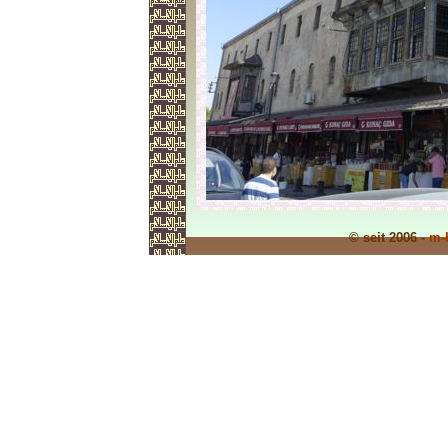
© seit 2006 -
m-