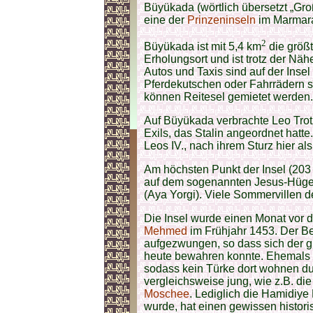
Büyükada (wörtlich übersetzt „Groß
eine der
Prinzeninseln
im Marmar
2
Büyükada ist mit 5,4 km
die größ
Erholungsort und ist trotz der Nähe
Autos und Taxis sind auf der Insel 
Pferdekutschen oder Fahrrädern s
können Reitesel gemietet werden.
Auf Büyükada verbrachte Leo Trot
Exils, das Stalin angeordnet hatte.
Leos IV., nach ihrem Sturz hier al
Am höchsten Punkt der Insel (203 
auf dem sogenannten Jesus-Hügel 
(Aya Yorgi). Viele Sommervillen d
Die Insel wurde einen Monat vor 
Mehmed
im Frühjahr 1453. Der B
aufgezwungen, so dass sich der gr
heute bewahren konnte. Ehemals 
sodass kein Türke dort wohnen dur
vergleichsweise jung, wie z.B. di
Moschee
. Lediglich die Hamidiy
wurde, hat einen gewissen histori