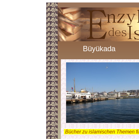
Büyükada
.
Bücher zu islamischen Themen f