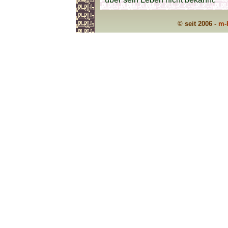
© seit 2006 -
m-