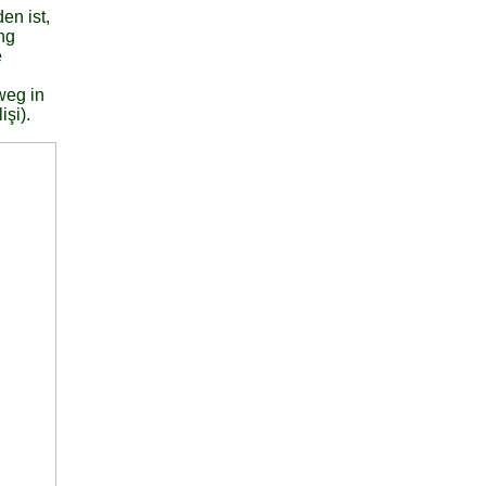
en ist,
ng
e
weg in
şi).