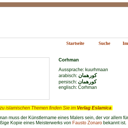
Corhman
Startseite
Suche
Im
Corhman
Aussprache: kuurhmaan
كورهمان
arabisch:
كورهمان
persisch:
englisch:
Corhman
zu islamischen Themen finden Sie im
Verlag Eslamica
.
an muss der Künstlername eines Malers sein, der vor allem für
äßige Kopie eines Meisterwerks von
Fausto Zonaro
bekannt ist.