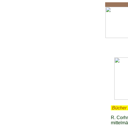
.
Bücher 
R. Corhm
mittelm