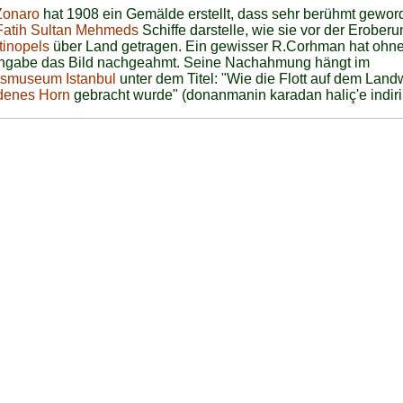
Zonaro
hat 1908 ein Gemälde erstellt, dass sehr berühmt geword
Fatih Sultan Mehmeds
Schiffe darstelle, wie sie vor der Eroberu
tinopels
über Land getragen. Ein gewisser R.Corhman hat ohn
ngabe das Bild nachgeahmt. Seine Nachahmung hängt im
tsmuseum Istanbul
unter dem Titel: "Wie die Flott auf dem Land
denes Horn
gebracht wurde" (donanmanin karadan haliç'e indirili